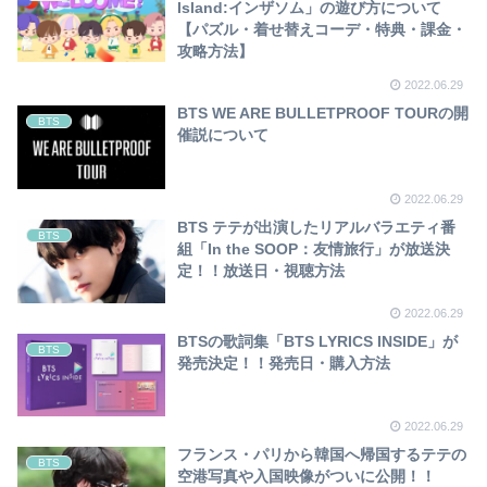
Island:インザソム」の遊び方について
【パズル・着せ替えコーデ・特典・課金・
攻略方法】
2022.06.29
BTS WE ARE BULLETPROOF TOURの開
BTS
催説について
2022.06.29
BTS テテが出演したリアルバラエティ番
BTS
組「In the SOOP：友情旅行」が放送決
定！！放送日・視聴方法
2022.06.29
BTSの歌詞集「BTS LYRICS INSIDE」が
BTS
発売決定！！発売日・購入方法
2022.06.29
フランス・パリから韓国へ帰国するテテの
BTS
空港写真や入国映像がついに公開！！