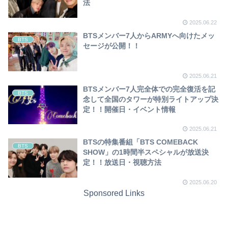
法
2025.06.22
BTSメンバー7人からARMYへ向けたメッ
BTS
セージが公開！！
2025.06.21
BTSメンバー7人完全体での完全復活を記
BTS
念して全国のタワーが特別ライトアップ決
定！！開催日・イベント情報
2025.06.21
BTSの特集番組「BTS COMEBACK
BTS
SHOW」の1時間半スペシャルが放送決
定！！放送日・視聴方法
2025.06.20
Sponsored Links