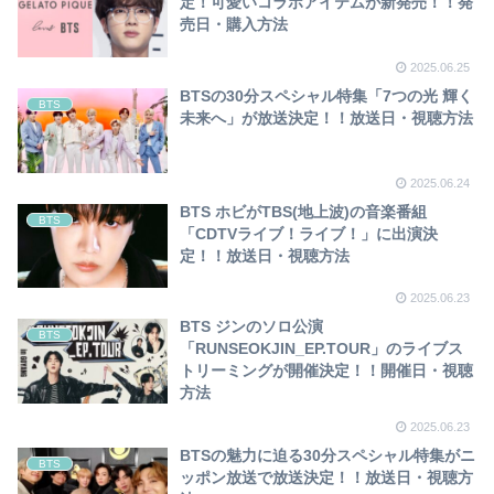
定！可愛いコラボアイテムが新発売！！発
売日・購入方法
2025.06.25
BTSの30分スペシャル特集「7つの光 輝く
BTS
未来へ」が放送決定！！放送日・視聴方法
2025.06.24
BTS ホビがTBS(地上波)の音楽番組
BTS
「CDTVライブ！ライブ！」に出演決
定！！放送日・視聴方法
2025.06.23
BTS ジンのソロ公演
BTS
「RUNSEOKJIN_EP.TOUR」のライブス
トリーミングが開催決定！！開催日・視聴
方法
2025.06.23
BTSの魅力に迫る30分スペシャル特集がニ
BTS
ッポン放送で放送決定！！放送日・視聴方