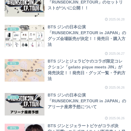
「RUNSEOKJIN_EP.TOUR」のセットリ
ストがついに公開！！
2025.06.28
BTS ジンの日本公演
BTS
「RUNSEOKJIN_EP.TOUR in JAPAN」の
グッズ会場販売が決定！！発売日・購入方
法
2025.06.27
BTS ジンとジェラピケのコラボ限定コレ
BTS
クション「gelato pique meets JIN」が
発売決定！！発売日・グッズ一覧・予約方
法
2025.06.26
BTS ジンの日本公演
BTS
「RUNSEOKJIN_EP.TOUR in JAPAN」の
アリーナ座席予想について
2025.06.26
BTS ジンとジェラートピケがコラボ決
BTS