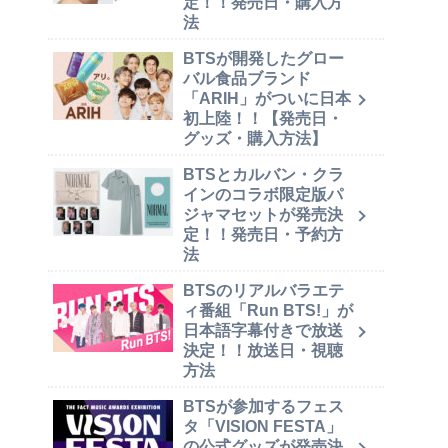
定！！発売日・購入方
法
BTSが開発したグロー
バル食品ブランド
「ARIH」がついに日本
初上陸！！【発売日・
グッズ・購入方法】
BTSとカルバン・クラ
インのコラボ限定版パ
ジャマセットが発売決
定！！発売日・予約方
法
BTSのリアルバラエテ
ィ番組「Run BTS!」が
日本語字幕付きで放送
決定！！放送日・視聴
方法
BTSが参加するフェス
タ「VISION FESTA」
の公式グッズが発売決