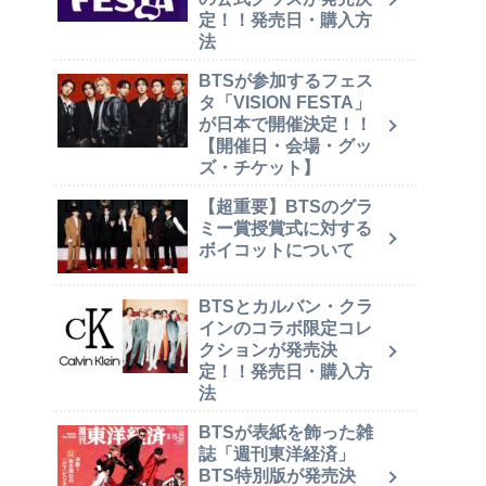
定！！発売日・購入方
法
BTSが参加するフェス
タ「VISION FESTA」
が日本で開催決定！！
【開催日・会場・グッ
ズ・チケット】
【超重要】BTSのグラ
ミー賞授賞式に対する
ボイコットについて
BTSとカルバン・クラ
インのコラボ限定コレ
クションが発売決
定！！発売日・購入方
法
BTSが表紙を飾った雑
誌「週刊東洋経済」
BTS特別版が発売決