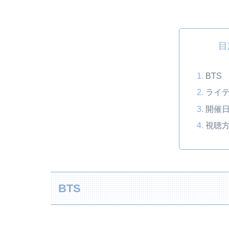
目
BTS
ライ
開催
視聴
BTS