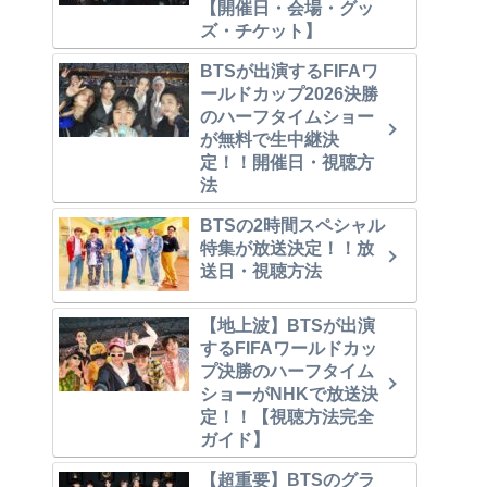
【開催日・会場・グッ
ズ・チケット】
BTSが出演するFIFAワ
ールドカップ2026決勝
のハーフタイムショー
が無料で生中継決
定！！開催日・視聴方
法
BTSの2時間スペシャル
特集が放送決定！！放
送日・視聴方法
【地上波】BTSが出演
するFIFAワールドカッ
プ決勝のハーフタイム
ショーがNHKで放送決
定！！【視聴方法完全
ガイド】
【超重要】BTSのグラ