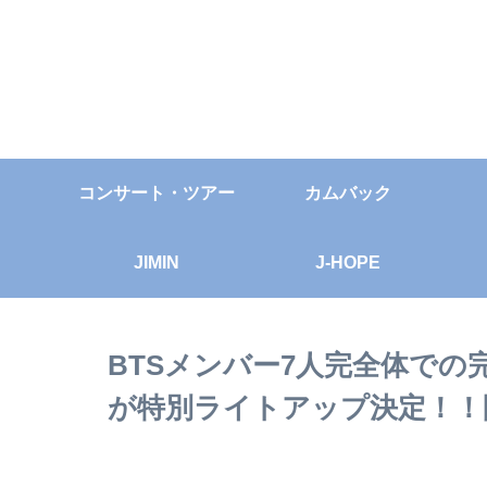
コンサート・ツアー
カムバック
JIMIN
J-HOPE
BTSメンバー7人完全体で
が特別ライトアップ決定！！