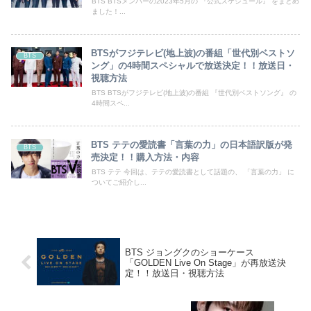
BTS BTSメンバーの2023年5月の 『公式スケジュール』 をまとめ
ました！...
BTSがフジテレビ(地上波)の番組「世代別ベストソ
BTS
ング」の4時間スペシャルで放送決定！！放送日・
視聴方法
BTS BTSがフジテレビ(地上波)の番組 『世代別ベストソング』 の
4時間スペ...
BTS テテの愛読書「言葉の力」の日本語訳版が発
BTS
売決定！！購入方法・内容
BTS テテ 今回は、テテの愛読書として話題の、 「言葉の力」 に
ついてご紹介し...
BTS ジョングクのショーケース
「GOLDEN Live On Stage」が再放送決
定！！放送日・視聴方法