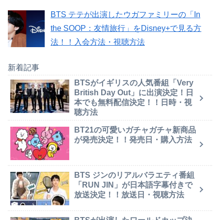
BTS テテが出演したウガファミリーの「In
the SOOP：友情旅行」をDisney+で見る方
法！！入会方法・視聴方法
新着記事
BTSがイギリスの人気番組「Very
British Day Out」に出演決定！日
本でも無料配信決定！！日時・視
聴方法
BT21の可愛いガチャガチャ新商品
が発売決定！！発売日・購入方法
BTS ジンのリアルバラエティ番組
「RUN JIN」が日本語字幕付きで
放送決定！！放送日・視聴方法