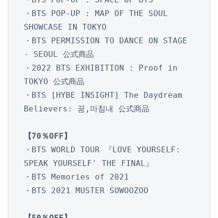
・BTS POP-UP : MAP OF THE SOUL 
SHOWCASE IN TOKYO

・BTS PERMISSION TO DANCE ON STAGE 
- SEOUL 公式商品

・2022 BTS EXHIBITION : Proof in 
TOKYO 公式商品

・BTS [HYBE INSIGHT] The Daydream 
Believers: 꿈,마침내 公式商品

【70％OFF】
・BTS WORLD TOUR 『LOVE YOURSELF: 
SPEAK YOURSELF' THE FINAL』

・BTS Memories of 2021

・BTS 2021 MUSTER SOWOOZOO

【50％OFF】