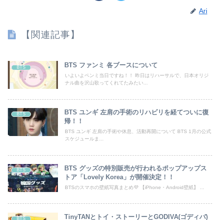
Ari
【関連記事】
BTS ファンミ 各ブースについて
BTS
いよいよペンミ当日ですね！！ 昨日はリハーサルで、日本オリジ
ナル曲を沢山歌ってくれてたみたい...
BTS ユンギ 左肩の手術のリハビリを経てついに復
BTS
帰！！
BTS ユンギ 左肩の手術や休息、活動再開について BTS 1月の公式
スケジュールま...
BTS グッズの特別販売が行われるポップアップス
BTS
トア「Lovely Korea」が開催決定！！
BTSのスマホの壁紙写真まとめ💜 【iPhone・Android壁紙】 ...
TinyTANとトイ・ストーリーとGODIVA(ゴディバ)
BTS