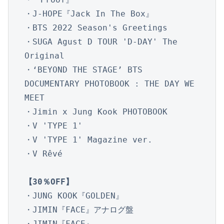
・J-HOPE『Jack In The Box』

・BTS 2022 Season's Greetings

・SUGA Agust D TOUR 'D-DAY' The 
Original

・‘BEYOND THE STAGE’ BTS 
DOCUMENTARY PHOTOBOOK : THE DAY WE 
MEET

・Jimin x Jung Kook PHOTOBOOK

・V 'TYPE 1'

・V 'TYPE 1' Magazine ver.

・V Rêvé

【30％OFF】
・JUNG KOOK『GOLDEN』

・JIMIN『FACE』アナログ盤

・JIMIN『FACE』
