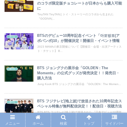
のコラボ限定版チョコレートが日本からも購入可能
に
TinyTAN TinyTANとトイ・ストーリーのコラボから生まれた
『GODIVA(...
BTSのデビュー10周年記念イベント「아포방포(ア
BTS
ポバンポ)10」が開催決定！開催日・イベント情報
2023 MAMAの東京開催について【開催日・会場・出演アーティス
ト・チケット】 B...
BTS ジョングクの展示会「GOLDEN : The
BTS
Moments」の公式グッズが発売決定！！発売日・
購入方法
Jung Kook BTS ジョングクの展示会 『GOLDEN : The Momen...
BTS フジテレビ(地上波)で放送された10周年記念ス
BTS
ペシャル特集が無料配信決定！！配信日・視聴方法
BTS BTS フジテレビ(地上波)で放送された 『日本デビュー10周年
記念スペシャル...
メニュー
ホーム
検索
トップ
サイドバー