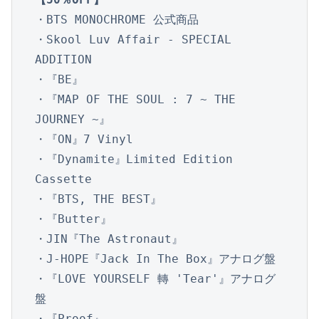
・BTS MONOCHROME 公式商品

・Skool Luv Affair - SPECIAL 
ADDITION

・『BE』

・『MAP OF THE SOUL : 7 ~ THE 
JOURNEY ~』

・『ON』7 Vinyl

・『Dynamite』Limited Edition 
Cassette

・『BTS, THE BEST』

・『Butter』

・JIN『The Astronaut』

・J-HOPE『Jack In The Box』アナログ盤

・『LOVE YOURSELF 轉 'Tear'』アナログ
盤

・『Proof』
