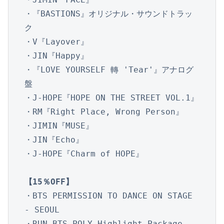
・『BASTIONS』オリジナル・サウンドトラッ
ク

・V『Layover』

・JIN『Happy』

・『LOVE YOURSELF 轉 'Tear'』アナログ
盤

・J-HOPE『HOPE ON THE STREET VOL.1』

・RM『Right Place, Wrong Person』

・JIMIN『MUSE』

・JIN『Echo』

・J-HOPE『Charm of HOPE』

【15％OFF】
・BTS PERMISSION TO DANCE ON STAGE 
- SEOUL

・RUN BTS POLY Highlight Package
