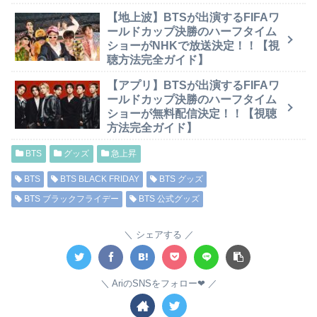
【地上波】BTSが出演するFIFAワ
ールドカップ決勝のハーフタイム
ショーがNHKで放送決定！！【視
聴方法完全ガイド】
【アプリ】BTSが出演するFIFAワ
ールドカップ決勝のハーフタイム
ショーが無料配信決定！！【視聴
方法完全ガイド】
BTS
グッズ
急上昇
BTS
BTS BLACK FRIDAY
BTS グッズ
BTS ブラックフライデー
BTS 公式グッズ
シェアする
AriのSNSをフォロー❤︎