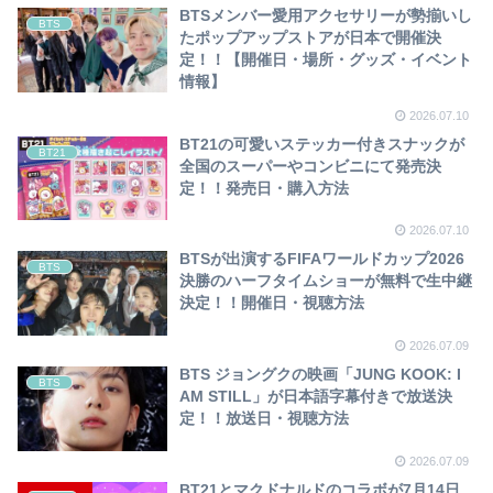
BTSメンバー愛用アクセサリーが勢揃いし
BTS
たポップアップストアが日本で開催決
定！！【開催日・場所・グッズ・イベント
情報】
2026.07.10
BT21の可愛いステッカー付きスナックが
BT21
全国のスーパーやコンビニにて発売決
定！！発売日・購入方法
2026.07.10
BTSが出演するFIFAワールドカップ2026
BTS
決勝のハーフタイムショーが無料で生中継
決定！！開催日・視聴方法
2026.07.09
BTS ジョングクの映画「JUNG KOOK: I
BTS
AM STILL」が日本語字幕付きで放送決
定！！放送日・視聴方法
2026.07.09
BT21とマクドナルドのコラボが7月14日