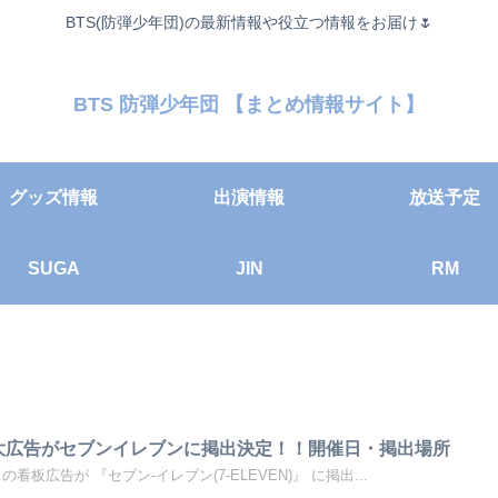
BTS(防弾少年団)の最新情報や役立つ情報をお届け🌷
BTS 防弾少年団 【まとめ情報サイト】
グッズ情報
出演情報
放送予定
SUGA
JIN
RM
特大広告がセブンイレブンに掲出決定！！開催日・掲出場所
グクの看板広告が 『セブン-イレブン(7-ELEVEN)』 に掲出...