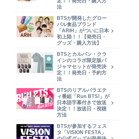
定！！発売日・購入方
法
BTSが開発したグロー
バル食品ブランド
「ARIH」がついに日本
初上陸！！【発売日・
グッズ・購入方法】
BTSとカルバン・クラ
インのコラボ限定版パ
ジャマセットが発売決
定！！発売日・予約方
法
BTSのリアルバラエテ
ィ番組「Run BTS!」が
日本語字幕付きで放送
決定！！放送日・視聴
方法
BTSが参加するフェス
タ「VISION FESTA」
の公式グッズが発売決