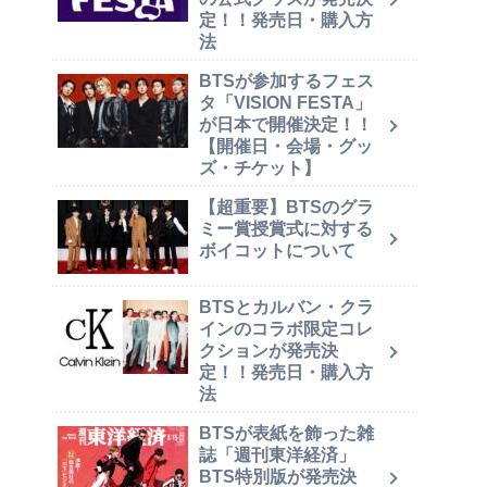
定！！発売日・購入方
法
BTSが参加するフェス
タ「VISION FESTA」
が日本で開催決定！！
【開催日・会場・グッ
ズ・チケット】
【超重要】BTSのグラ
ミー賞授賞式に対する
ボイコットについて
BTSとカルバン・クラ
インのコラボ限定コレ
クションが発売決
定！！発売日・購入方
法
BTSが表紙を飾った雑
誌「週刊東洋経済」
BTS特別版が発売決