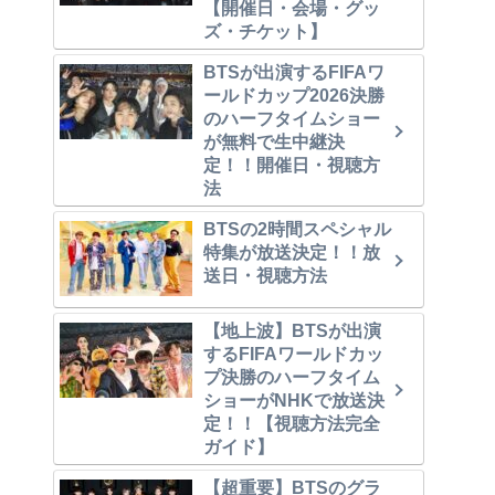
【開催日・会場・グッ
ズ・チケット】
BTSが出演するFIFAワ
ールドカップ2026決勝
のハーフタイムショー
が無料で生中継決
定！！開催日・視聴方
法
BTSの2時間スペシャル
特集が放送決定！！放
送日・視聴方法
【地上波】BTSが出演
するFIFAワールドカッ
プ決勝のハーフタイム
ショーがNHKで放送決
定！！【視聴方法完全
ガイド】
【超重要】BTSのグラ