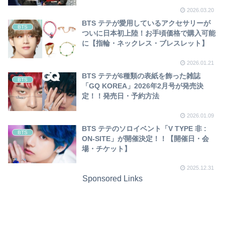
2026.03.20
BTS テテが愛用しているアクセサリーが
BTS
ついに日本初上陸！お手頃価格で購入可能
に【指輪・ネックレス・ブレスレット】
2026.01.21
BTS テテが6種類の表紙を飾った雑誌
BTS
「GQ KOREA」2026年2月号が発売決
定！！発売日・予約方法
2026.01.09
BTS テテのソロイベント「V TYPE 非 :
BTS
ON-SITE」が開催決定！！【開催日・会
場・チケット】
2025.12.31
Sponsored Links