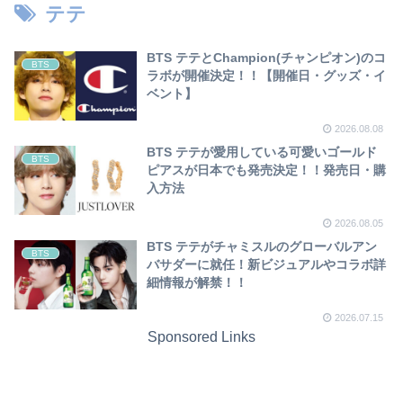
テテ
BTS テテとChampion(チャンピオン)のコ
BTS
ラボが開催決定！！【開催日・グッズ・イ
ベント】
2026.08.08
BTS テテが愛用している可愛いゴールド
BTS
ピアスが日本でも発売決定！！発売日・購
入方法
2026.08.05
BTS テテがチャミスルのグローバルアン
BTS
バサダーに就任！新ビジュアルやコラボ詳
細情報が解禁！！
2026.07.15
Sponsored Links