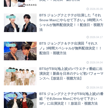
2026.05.09
BTS ジョングクとテテが出演した『それ
BTS
Snow Manにやらせて下さい』3時間スペ
シャルが無料配信決定！！配信日・視聴方
法
2026.04.17
BTS ジョングク＆テテ出演回『それス
BTS
ノ』3時間スペシャルが無料配信決定！！
配信日・視聴方法
2026.04.04
BTSがTBS(地上波)のバラエティ番組に出
BTS
演決定！新曲を日本のテレビ初パフォーマ
ンスへ【放送日・視聴方法】
2026.04.02
BTS ジョングクとテテがTBS(地上波)の番
BTS
組「それSnow Manにやらせて下さい
SP」に出演決定！！放送日・視聴方法