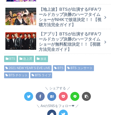
【地上波】BTSが出演するFIFAワ
ールドカップ決勝のハーフタイム
ショーがNHKで放送決定！！【視
聴方法完全ガイド】
【アプリ】BTSが出演するFIFAワ
ールドカップ決勝のハーフタイム
ショーが無料配信決定！！【視聴
方法完全ガイド】
BTS
急上昇
放送
2021 NEW YEAR’S EVE LIVE
BTS
BTS コンサート
BTS チケット
BTS ライブ
シェアする
AriのSNSをフォロー❤︎