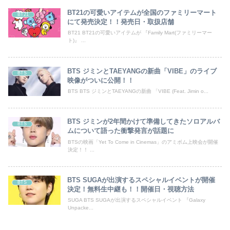
BT21の可愛いアイテムが全国のファミリーマート
BT21
にて発売決定！！発売日・取扱店舗
BT21 BT21の可愛いアイテムが 『Family Mart(ファミリーマー
ト)』 ...
BTS ジミンとTAEYANGの新曲「VIBE」のライブ
BTS
映像がついに公開！！
BTS BTS ジミンとTAEYANGの新曲 「VIBE (Feat. Jimin o...
BTS ジミンが2年間かけて準備してきたソロアルバ
BTS
ムについて語った衝撃発言が話題に
BTSの映画「Yet To Come in Cinemas」のアミボム上映会が開催
決定！！ ...
BTS SUGAが出演するスペシャルイベントが開催
BTS
決定！無料生中継も！！開催日・視聴方法
SUGA BTS SUGAが出演するスペシャルイベント 『Galaxy
Unpacke...