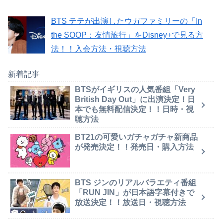
BTS テテが出演したウガファミリーの「In
the SOOP：友情旅行」をDisney+で見る方
法！！入会方法・視聴方法
新着記事
BTSがイギリスの人気番組「Very
British Day Out」に出演決定！日
本でも無料配信決定！！日時・視
聴方法
BT21の可愛いガチャガチャ新商品
が発売決定！！発売日・購入方法
BTS ジンのリアルバラエティ番組
「RUN JIN」が日本語字幕付きで
放送決定！！放送日・視聴方法