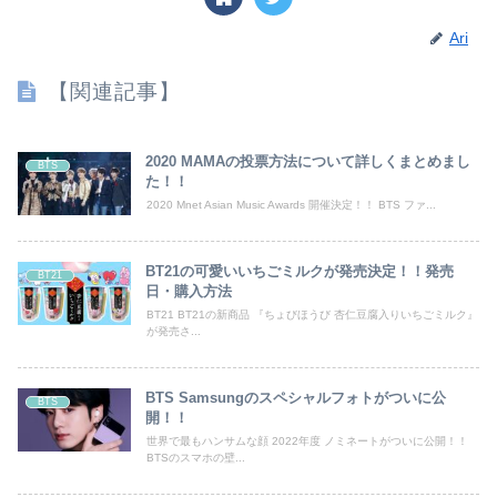
Ari
【関連記事】
2020 MAMAの投票方法について詳しくまとめまし
BTS
た！！
2020 Mnet Asian Music Awards 開催決定！！ BTS ファ...
BT21の可愛いいちごミルクが発売決定！！発売
BT21
日・購入方法
BT21 BT21の新商品 『ちょびほうび 杏仁豆腐入りいちごミルク』
が発売さ...
BTS Samsungのスペシャルフォトがついに公
BTS
開！！
世界で最もハンサムな顔 2022年度 ノミネートがついに公開！！
BTSのスマホの壁...