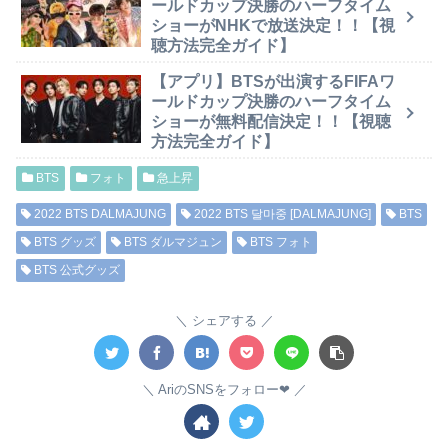
ールドカップ決勝のハーフタイム
ショーがNHKで放送決定！！【視
聴方法完全ガイド】
【アプリ】BTSが出演するFIFAワ
ールドカップ決勝のハーフタイム
ショーが無料配信決定！！【視聴
方法完全ガイド】
BTS
フォト
急上昇
2022 BTS DALMAJUNG
2022 BTS 달마중 [DALMAJUNG]
BTS
BTS グッズ
BTS ダルマジュン
BTS フォト
BTS 公式グッズ
シェアする
AriのSNSをフォロー❤︎