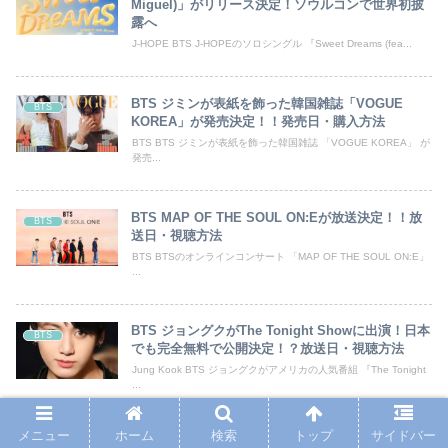
Miguel)」がリリース決定！ソウルコンで世界初披
露へ
J-HOPE BTS J-HOPEのソロシングル 『Sweet Dreams (fea...
BTS ジミンが表紙を飾った韓国雑誌「VOGUE
BTS
KOREA」が発売決定！！発売日・購入方法
BTS BTS ジミンが表紙を飾った韓国雑誌 「VOGUE KOREA」 が
発売...
BTS MAP OF THE SOUL ON:Eが放送決定！！放
BTS
送日・視聴方法
BTS BTSのオンラインコンサート 「MAP OF THE SOUL ON:E」
...
BTS ジョングクがThe Tonight Showに出演！日本
BTS
でも完全無料で公開決定！？放送日・視聴方法
Jung Kook BTS ジョングクがアメリカの人気番組 『The Tonight
...
メニュー
ホーム
検索
トップ
サイドバー