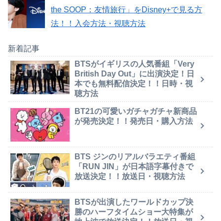
the SOOP：友情旅行」をDisney+で見る方
法！！入会方法・視聴方法
新着記事
BTSがイギリスの人気番組「Very
British Day Out」に出演決定！日
本でも無料配信決定！！日時・視
聴方法
BT21の可愛いガチャガチャ新商品
が発売決定！！発売日・購入方法
BTS ジンのリアルバラエティ番組
「RUN JIN」が日本語字幕付きで
放送決定！！放送日・視聴方法
BTSが出演したワールドカップ決
勝のハーフタイムショー大特集が