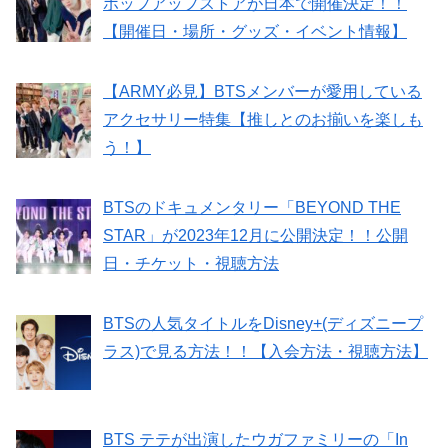
ポップアップストアが日本で開催決定！！
【開催日・場所・グッズ・イベント情報】
【ARMY必見】BTSメンバーが愛用している
アクセサリー特集【推しとのお揃いを楽しも
う！】
BTSのドキュメンタリー「BEYOND THE
STAR」が2023年12月に公開決定！！公開
日・チケット・視聴方法
BTSの人気タイトルをDisney+(ディズニープ
ラス)で見る方法！！【入会方法・視聴方法】
BTS テテが出演したウガファミリーの「In