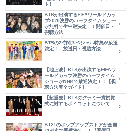
ト】
BTSが出演するFIFAワールドカッ
プ2026決勝のハーフタイムショー
が無料で生中継決定！！開催日・
視聴方法
BTSの2時間スペシャル特集が放送
決定！！放送日・視聴方法
【地上波】BTSが出演するFIFAワ
ールドカップ決勝のハーフタイム
ショーがNHKで放送決定！！【視
聴方法完全ガイド】
【超重要】BTSのグラミー賞授賞
式に対するボイコットについて
BT21のポップアップストアが全国
11都市で開催決定！！【開催日・