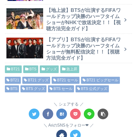
【地上波】BTSが出演するFIFAワ
ールドカップ決勝のハーフタイム
ショーがNHKで放送決定！！【視
聴方法完全ガイド】
【アプリ】BTSが出演するFIFAワ
ールドカップ決勝のハーフタイム
ショーが無料配信決定！！【視聴
方法完全ガイド】
BT21
BTS
グッズ
急上昇
BT21
BT21 グッズ
BT21 セール
BT21 ビッグセール
BTS
BTS グッズ
BTS セール
BTS 公式グッズ
シェアする
AriのSNSをフォロー❤︎