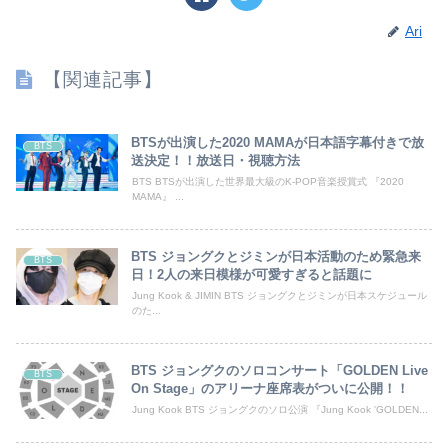
Ari
【関連記事】
BTSが出演した2020 MAMAが日本語字幕付きで放
BTS
送決定！！放送日・視聴方法
BTS BTSが出演した世界最大級のK-POP音楽授賞式 『2020
MAMA』 ...
BTS ジョングクとジミンが日本活動のため緊急来
BTS
日！2人の来日模様が可愛すぎると話題に
Jung Kook & JIMIN BTS ジョングクとジミンが日本スケジュール
のた...
BTS ジョングクのソロコンサート「GOLDEN Live
BTS
On Stage」のアリーナ座席表がついに公開！！
Jung Kook BTS ジョングクのソロ公演 『Jung Kook 'GOLDEN...