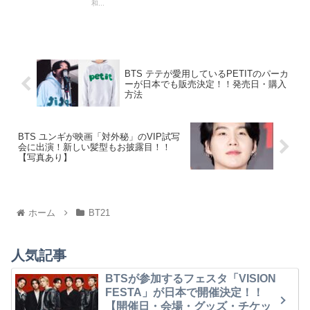
和...
BTS テテが愛用しているPETITのパーカ
ーが日本でも販売決定！！発売日・購入
方法
BTS ユンギが映画「対外秘」のVIP試写
会に出演！新しい髪型もお披露目！！
【写真あり】
ホーム
BT21
人気記事
BTSが参加するフェスタ「VISION
FESTA」が日本で開催決定！！
【開催日・会場・グッズ・チケッ