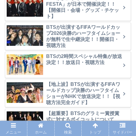
FESTA」が日本で開催決定！！
【開催日・会場・グッズ・チケッ
ト】
BTSが出演するFIFAワールドカッ
プ2026決勝のハーフタイムショー
が無料で生中継決定！！開催日・
視聴方法
BTSの2時間スペシャル特集が放送
決定！！放送日・視聴方法
【地上波】BTSが出演するFIFAワ
ールドカップ決勝のハーフタイム
ショーがNHKで放送決定！！【視
聴方法完全ガイド】
【超重要】BTSのグラミー賞授賞
式に対するボイコットについて
メニュー
ホーム
検索
トップ
サイドバー