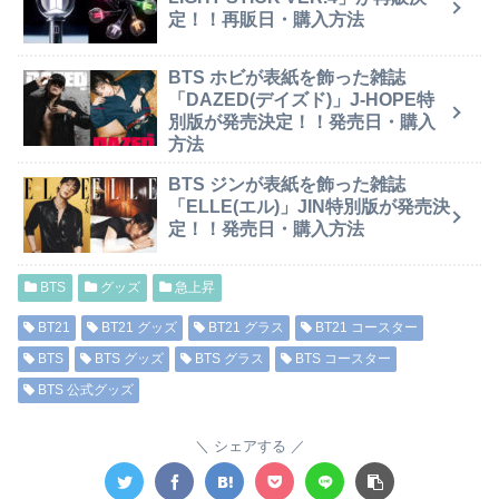
定！！再販日・購入方法
BTS ホビが表紙を飾った雑誌
「DAZED(デイズド)」J-HOPE特
別版が発売決定！！発売日・購入
方法
BTS ジンが表紙を飾った雑誌
「ELLE(エル)」JIN特別版が発売決
定！！発売日・購入方法
BTS
グッズ
急上昇
BT21
BT21 グッズ
BT21 グラス
BT21 コースター
BTS
BTS グッズ
BTS グラス
BTS コースター
BTS 公式グッズ
シェアする