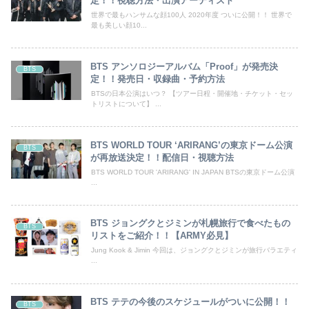
定！！視聴方法・出演アーティスト
世界で最もハンサムな顔100人 2020年度 ついに公開！！ 世界で
最も美しい顔10...
BTS アンソロジーアルバム「Proof」が発売決
BTS
定！！発売日・収録曲・予約方法
BTSの日本公演はいつ？ 【ツアー日程・開催地・チケット・セッ
トリストについて】 ...
BTS WORLD TOUR ‘ARIRANG’の東京ドーム公演
BTS
が再放送決定！！配信日・視聴方法
BTS WORLD TOUR 'ARIRANG' IN JAPAN BTSの東京ドーム公演
...
BTS ジョングクとジミンが札幌旅行で食べたもの
BTS
リストをご紹介！！【ARMY必見】
Jung Kook & Jimin 今回は、ジョングクとジミンが旅行バラエティ
...
BTS テテの今後のスケジュールがついに公開！！
BTS