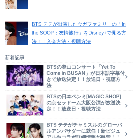
BTS テテが出演したウガファミリーの「In
the SOOP：友情旅行」をDisney+で見る方
法！！入会方法・視聴方法
新着記事
BTSの釜山コンサート「Yet To
Come in BUSAN」が日本語字幕付
きで放送決定！！放送日・視聴方
法
BTSの日本ペンミ[MAGIC SHOP]
の京セラドーム大阪公演が放送決
定！！放送日・視聴方法
BTS テテがチャミスルのグローバ
ルアンバサダーに就任！新ビジュ
アルやコラボ詳細情報が解禁！！