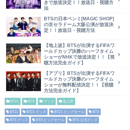
きで放送決定！！放送日・視聴方
法
BTSの日本ペンミ[MAGIC SHOP]
の京セラドーム大阪公演が放送決
定！！放送日・視聴方法
【地上波】BTSが出演するFIFAワ
ールドカップ決勝のハーフタイム
ショーがNHKで放送決定！！【視
聴方法完全ガイド】
【アプリ】BTSが出演するFIFAワ
ールドカップ決勝のハーフタイム
ショーが無料配信決定！！【視聴
方法完全ガイド】
BT21
BTS
グッズ
急上昇
BT21
BT21 グッズ
BT21 ビッグセール
BTS
BTS グッズ
BTS ビッグセール
BTS 公式グッズ