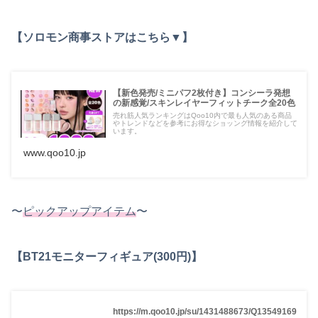
【ソロモン商事ストアはこちら▼】
【新色発売/ミニパフ2枚付き】コンシーラ発想
の新感覚/スキンレイヤーフィットチーク全20色
売れ筋人気ランキングはQoo10内で最も人気のある商品
やトレンドなどを参考にお得なショッング情報を紹介して
います。
www.qoo10.jp
〜
ピックアップアイテム
〜
【BT21モニターフィギュア(300円)】
https://m.qoo10.jp/su/1431488673/Q13549169