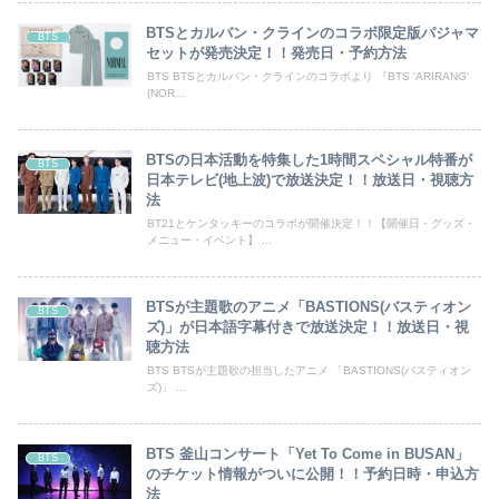
BTSとカルバン・クラインのコラボ限定版パジャマ
BTS
セットが発売決定！！発売日・予約方法
BTS BTSとカルバン・クラインのコラボより 『BTS 'ARIRANG'
(NOR...
BTSの日本活動を特集した1時間スペシャル特番が
BTS
日本テレビ(地上波)で放送決定！！放送日・視聴方
法
BT21とケンタッキーのコラボが開催決定！！【開催日・グッズ・
メニュー・イベント】 ...
BTSが主題歌のアニメ「BASTIONS(バスティオン
BTS
ズ)」が日本語字幕付きで放送決定！！放送日・視
聴方法
BTS BTSが主題歌の担当したアニメ 「BASTIONS(バスティオン
ズ)」 ...
BTS 釜山コンサート「Yet To Come in BUSAN」
BTS
のチケット情報がついに公開！！予約日時・申込方
法