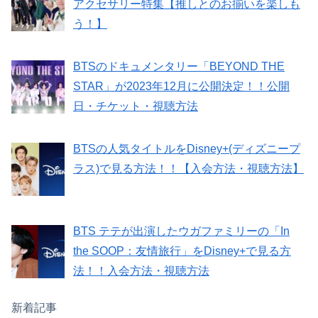
アクセサリー特集【推しとのお揃いを楽しも
う！】
BTSのドキュメンタリー「BEYOND THE
STAR」が2023年12月に公開決定！！公開
日・チケット・視聴方法
BTSの人気タイトルをDisney+(ディズニープ
ラス)で見る方法！！【入会方法・視聴方法】
BTS テテが出演したウガファミリーの「In
the SOOP：友情旅行」をDisney+で見る方
法！！入会方法・視聴方法
新着記事