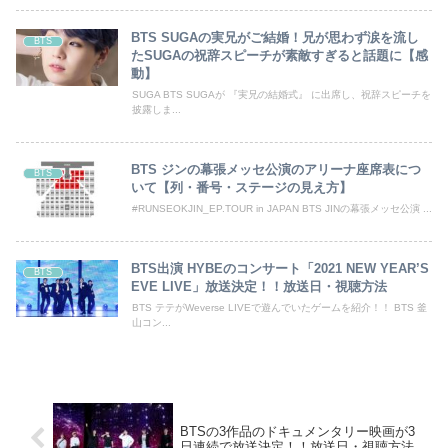
BTS SUGAの実兄がご結婚！兄が思わず涙を流し
BTS
たSUGAの祝辞スピーチが素敵すぎると話題に【感
動】
SUGA BTS SUGAが 『実兄の結婚式』 に出席し、祝辞スピーチを
披露しま...
BTS ジンの幕張メッセ公演のアリーナ座席表につ
BTS
いて【列・番号・ステージの見え方】
#RUNSEOKJIN_EP.TOUR in JAPAN BTS JINの幕張メッセ公演 ...
BTS出演 HYBEのコンサート「2021 NEW YEAR’S
BTS
EVE LIVE」放送決定！！放送日・視聴方法
BTS テテがWeverse LIVEで遊んでいたゲームを紹介！！ BTS 釜
山コン...
BTSの3作品のドキュメンタリー映画が3
日連続で放送決定！！放送日・視聴方法