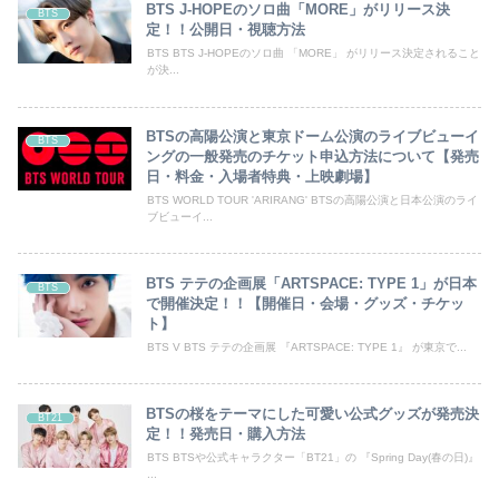
BTS J-HOPEのソロ曲「MORE」がリリース決
BTS
定！！公開日・視聴方法
BTS BTS J-HOPEのソロ曲 「MORE」 がリリース決定されること
が決...
BTSの高陽公演と東京ドーム公演のライブビューイ
BTS
ングの一般発売のチケット申込方法について【発売
日・料金・入場者特典・上映劇場】
BTS WORLD TOUR 'ARIRANG' BTSの高陽公演と日本公演のライ
ブビューイ...
BTS テテの企画展「ARTSPACE: TYPE 1」が日本
BTS
で開催決定！！【開催日・会場・グッズ・チケッ
ト】
BTS V BTS テテの企画展 『ARTSPACE: TYPE 1』 が東京で...
BTSの桜をテーマにした可愛い公式グッズが発売決
BT21
定！！発売日・購入方法
BTS BTSや公式キャラクター「BT21」の 『Spring Day(春の日)』
...