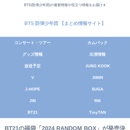
BTS(防弾少年団)の最新情報や役立つ情報をお届け🌷
BTS 防弾少年団 【まとめ情報サイト】
コンサート・ツアー
カムバック
グッズ情報
出演情報
放送予定
JUNG KOOK
V
JIMIN
J-HOPE
SUGA
JIN
RM
BT21
TinyTAN
BT21の福袋「2024 RANDOM BOX」が発売決