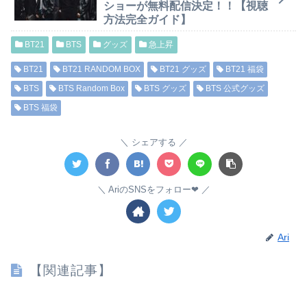
ショーが無料配信決定！！【視聴
方法完全ガイド】
BT21
BTS
グッズ
急上昇
BT21
BT21 RANDOM BOX
BT21 グッズ
BT21 福袋
BTS
BTS Random Box
BTS グッズ
BTS 公式グッズ
BTS 福袋
シェアする
AriのSNSをフォロー❤︎
Ari
【関連記事】