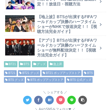
定！！放送日・視聴方法
【地上波】BTSが出演するFIFAワ
ールドカップ決勝のハーフタイム
ショーがNHKで放送決定！！【視
聴方法完全ガイド】
【アプリ】BTSが出演するFIFAワ
ールドカップ決勝のハーフタイム
ショーが無料配信決定！！【視聴
方法完全ガイド】
BT21
BTS
グッズ
急上昇
BT21
BT21 グッズ
BT21 ポップアップストア
BTS
BTS グッズ
BTS ポップアップストア
BTS 公式グッズ
シェアする
AriのSNSをフォロー❤︎