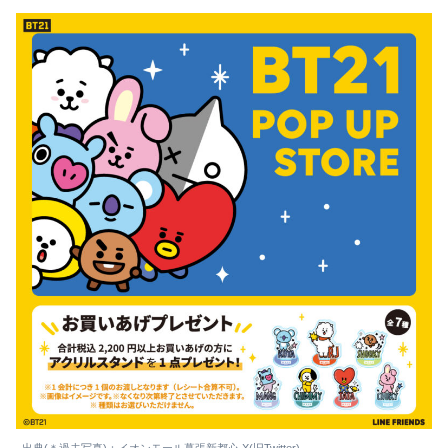
出典(＊過去写真)：イオンモール幕張新都心 X(旧Twitter)