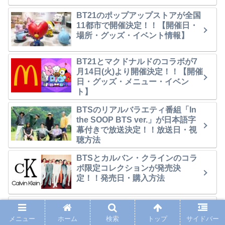
BT21のポップアップストアが全国
11都市で開催決定！！【開催日・
場所・グッズ・イベント情報】
BT21とマクドナルドのコラボが7
月14日(火)より開催決定！！【開催
日・グッズ・メニュー・イベン
ト】
BTSのリアルバラエティ番組「In
the SOOP BTS ver.」が日本語字
幕付きで放送決定！！放送日・視
聴方法
BTSとカルバン・クラインのコラ
ボ限定コレクションが発売決
定！！発売日・購入方法
BTSのポップアップストア
「ARIRANG POP-UP STORE」が
メニュー
ホーム
検索
トップ
サイドバー
大阪で開催決定！！【開催日・場