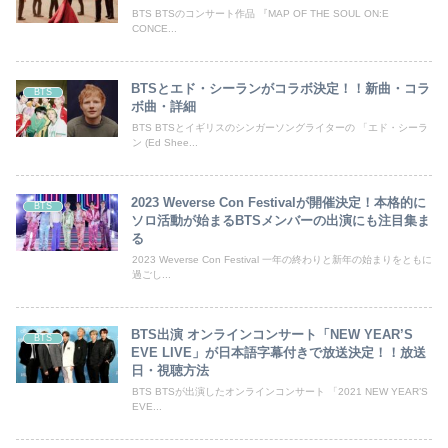
BTS BTSのコンサート作品 『MAP OF THE SOUL ON:E
CONCE...
BTSとエド・シーランがコラボ決定！！新曲・コラ
BTS
ボ曲・詳細
BTS BTSとイギリスのシンガーソングライターの 「エド・シーラ
ン (Ed Shee...
2023 Weverse Con Festivalが開催決定！本格的に
BTS
ソロ活動が始まるBTSメンバーの出演にも注目集ま
る
2023 Weverse Con Festival 一年の終わりと新年の始まりをともに
過ごし...
BTS出演 オンラインコンサート「NEW YEAR’S
BTS
EVE LIVE」が日本語字幕付きで放送決定！！放送
日・視聴方法
BTS BTSが出演したオンラインコンサート 「2021 NEW YEAR’S
EVE...