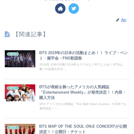
Ari
【関連記事】
BTS 2019年の日本の活動まとめ！！ ライブ・ペン
BTS
ミ・握手会・FNS歌謡祭
2019年 日本の活動 2019年もステキな１年でしたね！ BTSは、
数々の記録を叩き...
BTSが表紙を飾ったアメリカの人気雑誌
BTS
「Entertainment Weekly」が発売決定！！内容・
購入方法
BTS アメリカの人気雑誌「The Wall Street Journal」が日本でも
発売決定！！...
BTS MAP OF THE SOUL ON:E CONCERTが公開
BTS
決定！！公開日・チケット