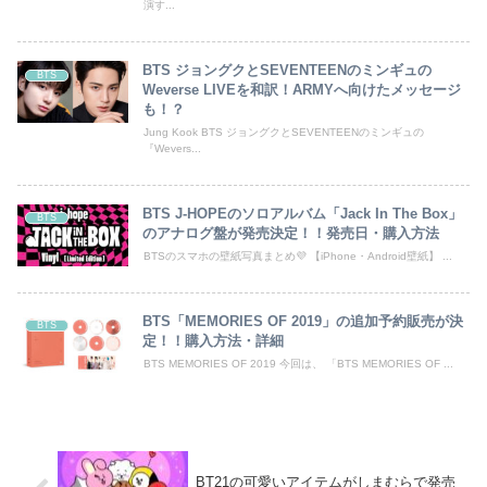
演す...
BTS ジョングクとSEVENTEENのミンギュの
BTS
Weverse LIVEを和訳！ARMYへ向けたメッセージ
も！？
Jung Kook BTS ジョングクとSEVENTEENのミンギュの
『Wevers...
BTS J-HOPEのソロアルバム「Jack In The Box」
BTS
のアナログ盤が発売決定！！発売日・購入方法
BTSのスマホの壁紙写真まとめ💜 【iPhone・Android壁紙】 ...
BTS「MEMORIES OF 2019」の追加予約販売が決
BTS
定！！購入方法・詳細
BTS MEMORIES OF 2019 今回は、 「BTS MEMORIES OF ...
BT21の可愛いアイテムがしまむらで発売