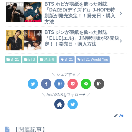
BTS ホビが表紙を飾った雑誌
「DAZED(デイズド)」J-HOPE特
別版が発売決定！！発売日・購入
方法
BTS ジンが表紙を飾った雑誌
「ELLE(エル)」JIN特別版が発売決
定！！発売日・購入方法
BT21
BTS
急上昇
BT21
BT21 Would You
シェアする
AriのSNSをフォロー❤︎
Ari
【関連記事】