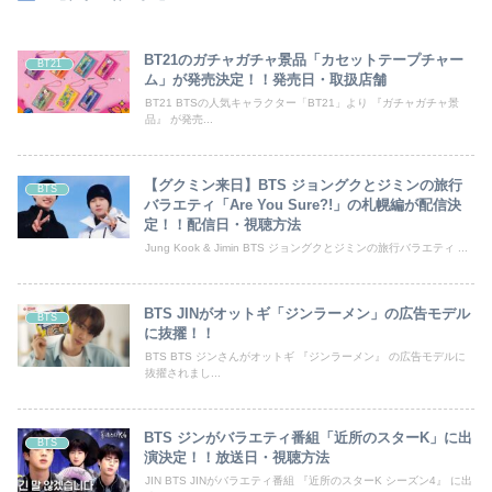
BT21のガチャガチャ景品「カセットテープチャー
BT21
ム」が発売決定！！発売日・取扱店舗
BT21 BTSの人気キャラクター「BT21」より 『ガチャガチャ景
品』 が発売...
【グクミン来日】BTS ジョングクとジミンの旅行
BTS
バラエティ「Are You Sure?!」の札幌編が配信決
定！！配信日・視聴方法
Jung Kook & Jimin BTS ジョングクとジミンの旅行バラエティ ...
BTS JINがオットギ「ジンラーメン」の広告モデル
BTS
に抜擢！！
BTS BTS ジンさんがオットギ 『ジンラーメン』 の広告モデルに
抜擢されまし...
BTS ジンがバラエティ番組「近所のスターK」に出
BTS
演決定！！放送日・視聴方法
JIN BTS JINがバラエティ番組 『近所のスターK シーズン4』 に出