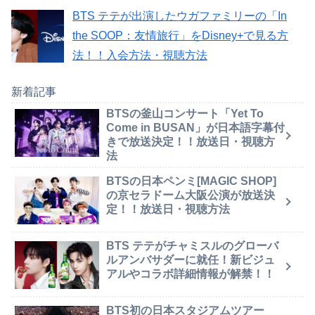
BTS テテが出演したウガファミリーの「In
the SOOP：友情旅行」をDisney+で見る方
法！！入会方法・視聴方法
新着記事
BTSの釜山コンサート「Yet To
Come in BUSAN」が日本語字幕付
きで放送決定！！放送日・視聴方
法
BTSの日本ペンミ[MAGIC SHOP]
の京セラドーム大阪公演が放送決
定！！放送日・視聴方法
BTS テテがチャミスルのグローバ
ルアンバサダーに就任！新ビジュ
アルやコラボ詳細情報が解禁！！
BTS初の日本スタジアムツアー