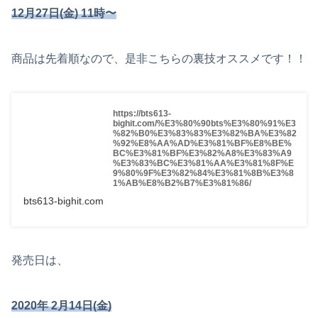
12月27日(金) 11時〜
商品は先着順なので、是非こちらの裏技オススメです！！
https://bts613-
bighit.com/%E3%80%90bts%E3%80%91%E3
%82%B0%E3%83%83%E3%82%BA%E3%82
%92%E8%AA%AD%E3%81%BF%E8%BE%
BC%E3%81%BF%E3%82%A8%E3%83%A9
%E3%83%BC%E3%81%AA%E3%81%8F%E
9%80%9F%E3%82%84%E3%81%8B%E3%8
1%AB%E8%B2%B7%E3%81%86/
bts613-bighit.com
発売日は、
2020年 2月14日(金)