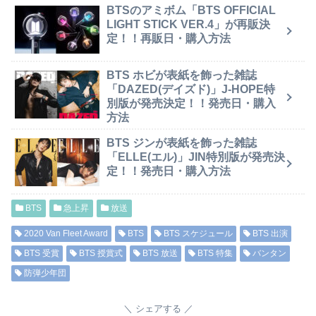
BTSのアミボム「BTS OFFICIAL
LIGHT STICK VER.4」が再販決
定！！再販日・購入方法
BTS ホビが表紙を飾った雑誌
「DAZED(デイズド)」J-HOPE特
別版が発売決定！！発売日・購入
方法
BTS ジンが表紙を飾った雑誌
「ELLE(エル)」JIN特別版が発売決
定！！発売日・購入方法
BTS
急上昇
放送
2020 Van Fleet Award
BTS
BTS スケジュール
BTS 出演
BTS 受賞
BTS 授賞式
BTS 放送
BTS 特集
バンタン
防弾少年団
シェアする