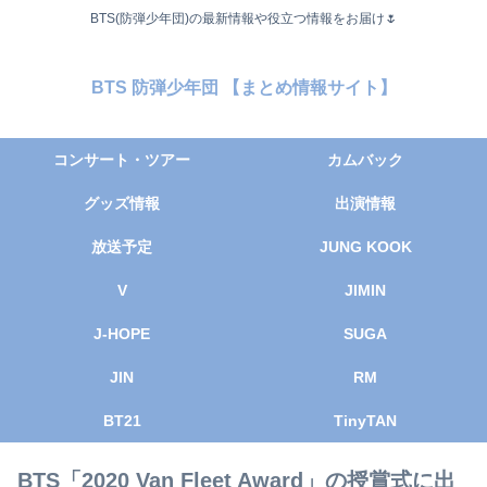
BTS(防弾少年団)の最新情報や役立つ情報をお届け🌷
BTS 防弾少年団 【まとめ情報サイト】
コンサート・ツアー
カムバック
グッズ情報
出演情報
放送予定
JUNG KOOK
V
JIMIN
J-HOPE
SUGA
JIN
RM
BT21
TinyTAN
BTS「2020 Van Fleet Award」の授賞式に出