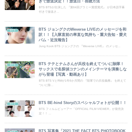
きで放送決定！！放送日・視聴方法
BTS BTSが出演した 『第64回グラミー賞授賞式』 が日本語字幕
付きで放送さ...
BTS ジョングクのWeverse LIVEのメッセージを和
BTS
訳！！【入隊直前の率直な気持ち・重大告知・愛犬
バム・近況報告】
Jung Kook BTS ジョングクの 『Weverse LIVE』 のメッセ...
BTS テテとナムさんが兵役を終えてついに除隊！
BTS
サックスで名探偵コナンのメインテーマを演奏しな
がら登場【写真・動画あり】
BTS BTS VとRMが1年6か月間の 『陸軍での兵役義務』 を終えて
ついに除...
BTS BE-hind Storyのスペシャルフォトが公開！！
BTS
BTS フィルムビューアー「OFFICIAL FILM VIEWER」が発売決
定！！ ...
BTS 写真集「2021 THE FACT BTS PHOTOBOOK
BTS