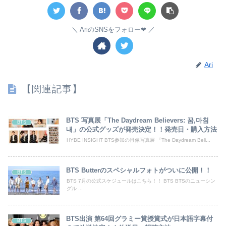
AriのSNSをフォロー❤︎
Ari
【関連記事】
BTS 写真展「The Daydream Believers: 꿈,마침
BTS
내」の公式グッズが発売決定！！発売日・購入方法
HYBE INSIGHT BTS参加の肖像写真展 『The Daydream Beli...
BTS Butterのスペシャルフォトがついに公開！！
BTS
BTS 7月の公式スケジュールはこちら！！ BTS BTSのニューシン
グル ...
BTS出演 第64回グラミー賞授賞式が日本語字幕付
BTS