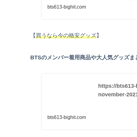
bts613-bighit.com
【
買うなら今の格安グッズ
】
BTSのメンバー着用商品や大人気グッズま
https://bts613
november-202
bts613-bighit.com