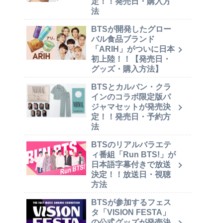
定！！発売日・購入方
法
BTSが開発したグロー
バル食品ブランド
「ARIH」がついに日本
初上陸！！【発売日・
グッズ・購入方法】
BTSとカルバン・クラ
インのコラボ限定版パ
ジャマセットが発売決
定！！発売日・予約方
法
BTSのリアルバラエテ
ィ番組「Run BTS!」が
日本語字幕付きで放送
決定！！放送日・視聴
方法
BTSが参加するフェス
タ「VISION FESTA」
の公式グッズが発売決