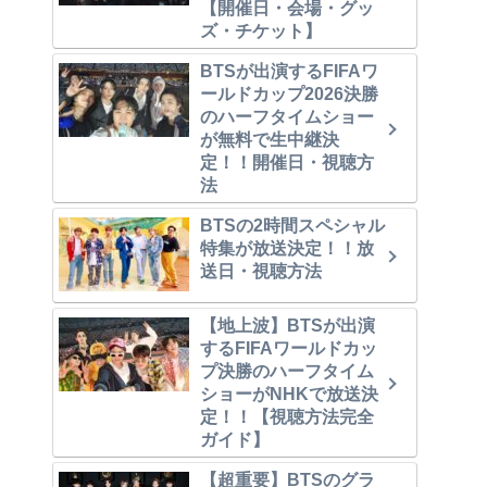
【開催日・会場・グッ
ズ・チケット】
BTSが出演するFIFAワ
ールドカップ2026決勝
のハーフタイムショー
が無料で生中継決
定！！開催日・視聴方
法
BTSの2時間スペシャル
特集が放送決定！！放
送日・視聴方法
【地上波】BTSが出演
するFIFAワールドカッ
プ決勝のハーフタイム
ショーがNHKで放送決
定！！【視聴方法完全
ガイド】
【超重要】BTSのグラ