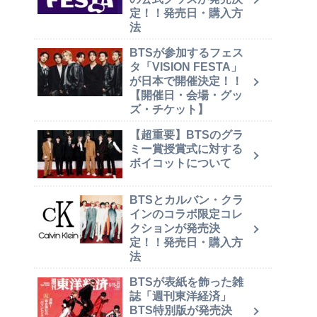
定！！発売日・購入方
法
BTSが参加するフェス
タ「VISION FESTA」
が日本で開催決定！！
【開催日・会場・グッ
ズ・チケット】
【超重要】BTSのグラ
ミー賞授賞式に対する
ボイコットについて
BTSとカルバン・クラ
インのコラボ限定コレ
クションが発売決
定！！発売日・購入方
法
BTSが表紙を飾った雑
誌「週刊東洋経済」
BTS特別版が発売決