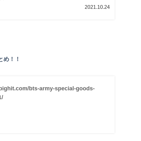
2021.10.24
とめ！！
-bighit.com/bts-army-special-goods-
1/