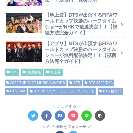
【地上波】BTSが出演するFIFAワ
ールドカップ決勝のハーフタイム
ショーがNHKで放送決定！！【視
聴方法完全ガイド】
【アプリ】BTSが出演するFIFAワ
ールドカップ決勝のハーフタイム
ショーが無料配信決定！！【視聴
方法完全ガイド】
BTS
出演情報
急上昇
2022 THE FACT MUSIC AWARDS
BTS
BTS 2022 TMA
BTS TMA
BTS ザファクトミュージックアワード
BTS 授賞式
シェアする
AriのSNSをフォロー❤︎