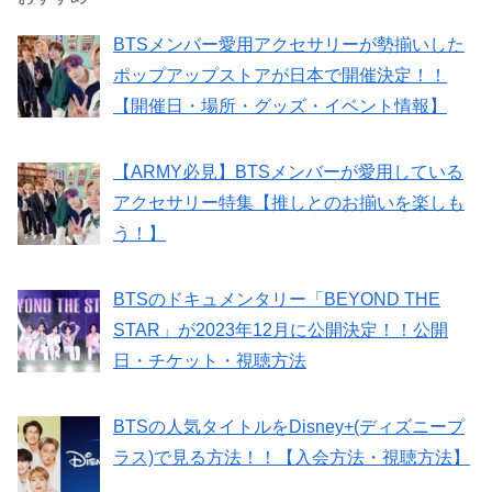
BTSメンバー愛用アクセサリーが勢揃いした
ポップアップストアが日本で開催決定！！
【開催日・場所・グッズ・イベント情報】
【ARMY必見】BTSメンバーが愛用している
アクセサリー特集【推しとのお揃いを楽しも
う！】
BTSのドキュメンタリー「BEYOND THE
STAR」が2023年12月に公開決定！！公開
日・チケット・視聴方法
BTSの人気タイトルをDisney+(ディズニープ
ラス)で見る方法！！【入会方法・視聴方法】