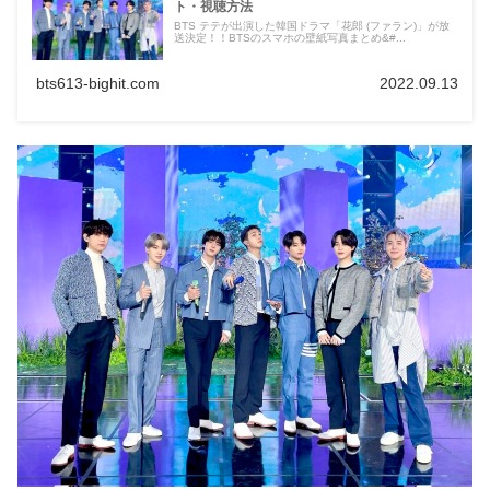
ト・視聴方法
BTS テテが出演した韓国ドラマ「花郎 (ファラン)」が放
送決定！！BTSのスマホの壁紙写真まとめ&#...
bts613-bighit.com
2022.09.13