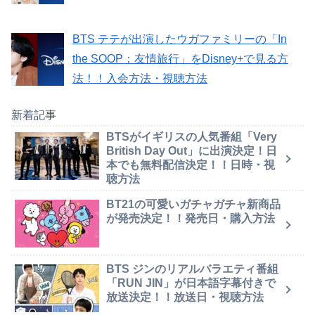
BTS テテが出演したウガファミリーの「In
the SOOP：友情旅行」をDisney+で見る方
法！！入会方法・視聴方法
新着記事
BTSがイギリスの人気番組「Very
British Day Out」に出演決定！日
本でも無料配信決定！！日時・視
聴方法
BT21の可愛いガチャガチャ新商品
が発売決定！！発売日・購入方法
BTS ジンのリアルバラエティ番組
「RUN JIN」が日本語字幕付きで
放送決定！！放送日・視聴方法