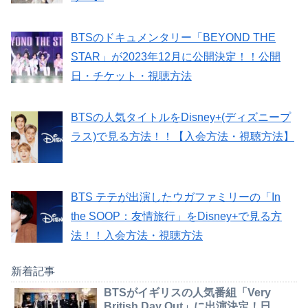
BTSのドキュメンタリー「BEYOND THE
STAR」が2023年12月に公開決定！！公開
日・チケット・視聴方法
BTSの人気タイトルをDisney+(ディズニープ
ラス)で見る方法！！【入会方法・視聴方法】
BTS テテが出演したウガファミリーの「In
the SOOP：友情旅行」をDisney+で見る方
法！！入会方法・視聴方法
新着記事
BTSがイギリスの人気番組「Very
British Day Out」に出演決定！日