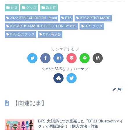
BTS
グッズ
急上昇
2022 BTS EXHIBITION : Proof
BTS
BTS ARTIST-MADE
BTS ARTIST-MADE COLLECTION BY BTS
BTS グッズ
BTS 公式グッズ
BTS 展示会
シェアする
AriのSNSをフォロー❤︎
Ari
【関連記事】
BTS 大好評につき完売した「BT21 Bluetoothマイ
BTS
ク」が再販決定！！購入方法・詳細