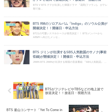
BTS V BTS テテが出演した韓国ドラマ 『花郎(ファラン)』 がテレ
朝で放...
BTS RMのソロアルバム「Indigo」のソウル公演が
BTS
開催決定！！開催日・申込方法
BT21の可愛いスマホケースが発売決定！！ BTSメンバーから
ARMYへ向けたメッセ...
BTS ジミンが出演するSBS人気歌謡のサノク(事前
BTS
収録)が開催決定！！開催日・申込方法
JIMIN BTS JIMINが出演する韓国の音楽番組 『SBS人気歌謡』 ...
BTSがフジテレビやTBSなどの地上波で
放送決定！！放送日・視聴方法
BTS 釜山コンサート「Yet To Come in