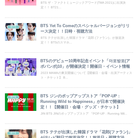
BTS ザ・ファクトミュージックアワード(TMA 2021)に出演決
定！！ BT21...
BTS Yet To Comeのスペシャルバージョンがリリ
BTS
ース決定！！日時・視聴方法
BTS テテが出演した韓国ドラマ「花郎 (ファラン)」が放送決
定！！ BTSのスマホ...
BTSのデビュー10周年記念イベント「아포방포(ア
BTS
ポバンポ)10」が開催決定！開催日・イベント情報
2023 MAMAの東京開催について【開催日・会場・出演アーティス
ト・チケット】 B...
BTS ジンのポップアップストア「POP-UP :
BTS
Running Wild to Happiness」が日本で開催決
定！！【開催日・会場・グッズ・チケット】
JIN BTS JINのポップアップストア 『POP-UP : Running Wil...
BTS テテが出演した韓国ドラマ「花郎(ファラン)」
BTS
がテレビ朝日で放送決定！！放送日・視聴方法