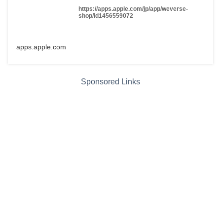
https://apps.apple.com/jp/app/weverse-
shop/id1456559072
apps.apple.com
Sponsored Links