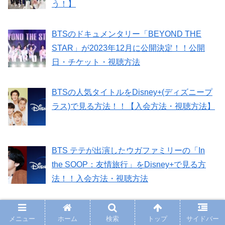
う！】
BTSのドキュメンタリー「BEYOND THE
STAR」が2023年12月に公開決定！！公開
日・チケット・視聴方法
BTSの人気タイトルをDisney+(ディズニープ
ラス)で見る方法！！【入会方法・視聴方法】
BTS テテが出演したウガファミリーの「In
the SOOP：友情旅行」をDisney+で見る方
法！！入会方法・視聴方法
新着記事
メニュー
ホーム
検索
トップ
サイドバー
BTSがイギリスの人気番組「Very