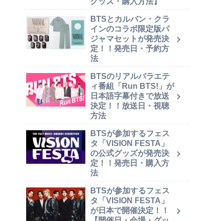
グッズ・購入方法】
BTSとカルバン・クラ
インのコラボ限定版パ
ジャマセットが発売決
定！！発売日・予約方
法
BTSのリアルバラエテ
ィ番組「Run BTS!」が
日本語字幕付きで放送
決定！！放送日・視聴
方法
BTSが参加するフェス
タ「VISION FESTA」
の公式グッズが発売決
定！！発売日・購入方
法
BTSが参加するフェス
タ「VISION FESTA」
が日本で開催決定！！
【開催日・会場・グッ