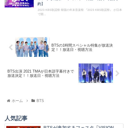
約】
2023 KBS歌謡祭 韓国の年末音楽祭 『2023 KBS歌謡祭』 が日本
で開...
BTSの1時間スペシャル特集が放送決
定！！放送日・視聴方法
BTS出演 2021 TMAが日本語字幕付きで
放送決定！！放送日・視聴方法
ホーム
BTS
人気記事
BTSが参加するフェスタ「VISION