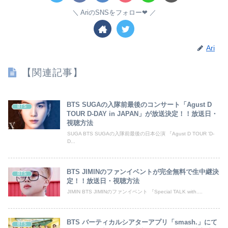
AriのSNSをフォロー❤︎
Ari
【関連記事】
BTS SUGAの入隊前最後のコンサート「Agust D
BTS
TOUR D-DAY in JAPAN」が放送決定！！放送日・
視聴方法
SUGA BTS SUGAの入隊前最後の日本公演 『Agust D TOUR 'D-
D...
BTS JIMINのファンイベントが完全無料で生中継決
BTS
定！！放送日・視聴方法
JIMIN BTS JIMINのファンイベント 『Special TALK with....
BTS バーティカルシアターアプリ「smash.」にて
BTS