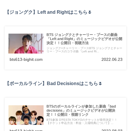
【ジョングク】Left and Rightはこちら🌷
BTS ジョングクとチャーリー・プースの新曲
「Left and Right」のミュージックビデオが公開
決定！！公開日・視聴方法
ジョングク×チャーリー・プースBTS ジョングクとチャー
リー・プースのコラボ曲「Left and Ri...
bts613-bighit.com
2022.06.23
【ボーカルライン】Bad Decisionsはこちら🌷
BTSのボーカルラインが参加した新曲「bad
decisions」のミュージックビデオが公開決
定！！公開日・視聴リンク
BTS参加 D’FESTA TOKYOのチケットが発売決定！！
【チケット申込方法・料金・入場特典について】...
bts613-bighit.com
2022.08.03