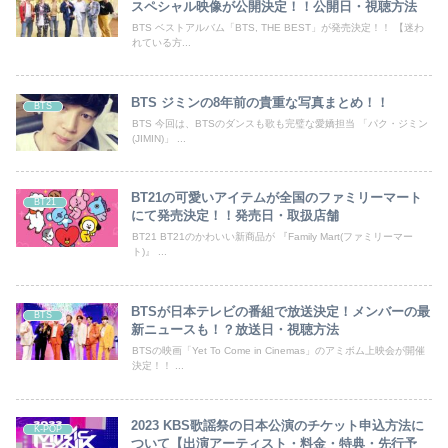
スペシャル映像が公開決定！！公開日・視聴方法
BTS ベストアルバム「BTS, THE BEST」が発売決定！！ 【迷わ
れている方...
BTS ジミンの8年前の貴重な写真まとめ！！
BTS
BTS 今回は、BTSのダンスも歌も完璧な愛嬌担当 「パク・ジミン
(JIMIN)」 ...
BT21の可愛いアイテムが全国のファミリーマート
BT21
にて発売決定！！発売日・取扱店舗
BT21 BT21のかわいい新商品が 『Family Mart(ファミリーマー
ト)』 ...
BTSが日本テレビの番組で放送決定！メンバーの最
BTS
新ニュースも！？放送日・視聴方法
BTSの映画「Yet To Come in Cinemas」のアミボム上映会が開催
決定！！ ...
2023 KBS歌謡祭の日本公演のチケット申込方法に
K-POP
ついて【出演アーティスト・料金・特典・先行予