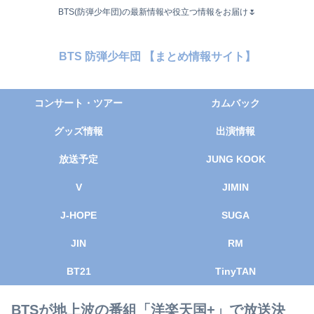
BTS(防弾少年団)の最新情報や役立つ情報をお届け🌷
BTS 防弾少年団 【まとめ情報サイト】
コンサート・ツアー
カムバック
グッズ情報
出演情報
放送予定
JUNG KOOK
V
JIMIN
J-HOPE
SUGA
JIN
RM
BT21
TinyTAN
BTSが地上波の番組「洋楽天国+」で放送決