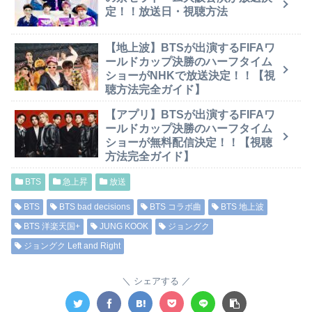
定！！放送日・視聴方法
【地上波】BTSが出演するFIFAワ
ールドカップ決勝のハーフタイム
ショーがNHKで放送決定！！【視
聴方法完全ガイド】
【アプリ】BTSが出演するFIFAワ
ールドカップ決勝のハーフタイム
ショーが無料配信決定！！【視聴
方法完全ガイド】
BTS
急上昇
放送
BTS
BTS bad decisions
BTS コラボ曲
BTS 地上波
BTS 洋楽天国+
JUNG KOOK
ジョングク
ジョングク Left and Right
シェアする