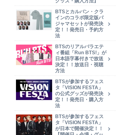
グッズ・購入方法】
BTSとカルバン・クラ
インのコラボ限定版パ
ジャマセットが発売決
定！！発売日・予約方
法
BTSのリアルバラエテ
ィ番組「Run BTS!」が
日本語字幕付きで放送
決定！！放送日・視聴
方法
BTSが参加するフェス
タ「VISION FESTA」
の公式グッズが発売決
定！！発売日・購入方
法
BTSが参加するフェス
タ「VISION FESTA」
が日本で開催決定！！
【開催日・会場・グッ