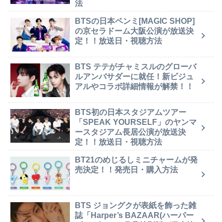
法
BTSの日本ペンミ[MAGIC SHOP]
の京セラドーム大阪公演が放送決
定！！放送日・視聴方法
BTS テテがチャミスルのグローバ
ルアンバサダーに就任！新ビジュ
アルやコラボ詳細情報が解禁！！
BTS初の日本スタジアムツアー
「SPEAK YOURSELF」のヤンマ
ースタジアム長居公演が放送決
定！！放送日・視聴方法
BT21のめじるしミニチャームが発
売決定！！発売日・購入方法
BTS ジョングクが表紙を飾った雑
誌「Harper’s BAZAAR(ハーパー