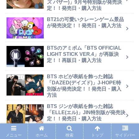
ズ バザー)」9月号特別版が発売決
定！！発売日・購入方法
BT21の可愛いクレーンゲーム景品
が発売決定！！発売日・購入方法
BTSのアミボム「BTS OFFICIAL
LIGHT STICK VER.4」が再販決
定！！再販日・購入方法
BTS ホビが表紙を飾った雑誌
「DAZED(デイズド)」J-HOPE特
別版が発売決定！！発売日・購入
方法
BTS ジンが表紙を飾った雑誌
「ELLE(エル)」JIN特別版が発売決
定！！発売日・購入方法
BTS
グッズ
急上昇
メニュー
ホーム
検索
トップ
サイドバー