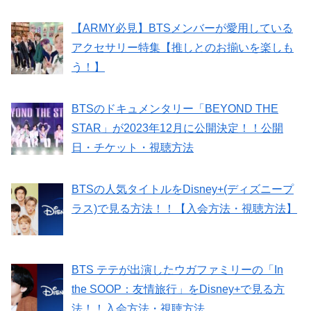
【ARMY必見】BTSメンバーが愛用している
アクセサリー特集【推しとのお揃いを楽しも
う！】
BTSのドキュメンタリー「BEYOND THE
STAR」が2023年12月に公開決定！！公開
日・チケット・視聴方法
BTSの人気タイトルをDisney+(ディズニープ
ラス)で見る方法！！【入会方法・視聴方法】
BTS テテが出演したウガファミリーの「In
the SOOP：友情旅行」をDisney+で見る方
法！！入会方法・視聴方法