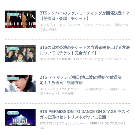
BTSメンバーのファンミーティングが開催決定！？
BTS
【開催日・会場・チケット】
BTS 今回は、BTSメンバーの 『ファンミーティング』 開催につい
てまとめまし...
BTSの日本公演のチケットの当選確率を上げる方法
BTS
について【チケット完全ガイド】
BTS WORLD TOUR IN JAPAN BTSの日本公演 『BTS WORLD...
BTS テテがテレビ朝日(地上波)の番組で放送決
BTS
定！？放送日・視聴方法
BTS ジョングクのソロコンサートが開催決定！？【開催日・会
場・チケット】 テテが重...
BTS PERMISSION TO DANCE ON STAGE ラスベ
BTS
ガス公演のセットリストがついに公開！！
BTS BTSのオフラインコンサート 「PERMISSION TO DANCE
ON ...