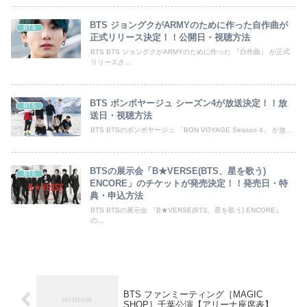
BTS ジョングクがARMYのために作った自作曲が
BTS
正式リリース決定！！公開日・視聴方法
BTS BTS ジョングクがARMYのために作った 『自作曲』 が正式
リリースさ...
BTS ボンボヤージュ シーズン4が放送決定！！放
BTS
送日・視聴方法
BTS BTSのボンボヤージュ 「BON VOYAGE Season 4」 が放...
BTSの展示会「B★VERSE(BTS、星を歌う)
BTS
ENCORE」のチケットが発売決定！！発売日・特
典・申込方法
BTS BTSの展示会 『B★VERSE(BTS、星を歌う) ENCORE』
の...
BTS ファンミーティング［MAGIC
SHOP］千葉公演【アリーナ座席表】