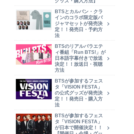
グッズ・購入方法】
BTSとカルバン・クラ
インのコラボ限定版パ
ジャマセットが発売決
定！！発売日・予約方
法
BTSのリアルバラエテ
ィ番組「Run BTS!」が
日本語字幕付きで放送
決定！！放送日・視聴
方法
BTSが参加するフェス
タ「VISION FESTA」
の公式グッズが発売決
定！！発売日・購入方
法
BTSが参加するフェス
タ「VISION FESTA」
が日本で開催決定！！
【開催日・会場・グッ