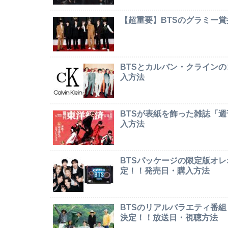
【超重要】BTSのグラミー
BTSとカルバン・クライン
入方法
BTSが表紙を飾った雑誌「
入方法
BTSパッケージの限定版オレオ「
定！！発売日・購入方法
BTSのリアルバラエティ番組「In
決定！！放送日・視聴方法