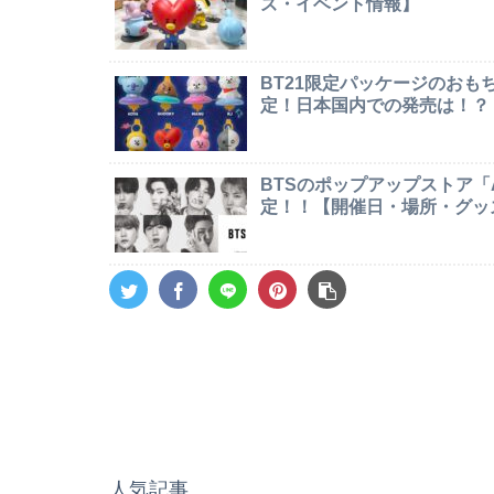
ズ・イベント情報】
BT21限定パッケージのお
定！日本国内での発売は！？
BTSのポップアップストア「AR
定！！【開催日・場所・グッ
人気記事