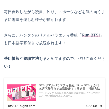
毎日自炊しながら読書、釣り、スポーツなどを気の向くま
まに趣味を楽しむ様子が描かれます。
さらに、バンタンのリアルバラエティ番組「
Run BTS!
」
も日本語字幕付きで放送されます！
番組情報
や
視聴方法
をまとめてますので、ぜひご覧くださ
い🌷
BTS リアルバラエティ番組「Run BTS!」が日
本語字幕付きで放送決定！！放送日・視聴方法
BTS ジョングクの写真集の再販や在庫復活についてBTS
のスマホの壁紙写真まとめ💜...
bts613-bighit.com
2022.08.19