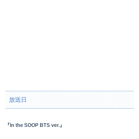
放送日
『In the SOOP BTS ver.』