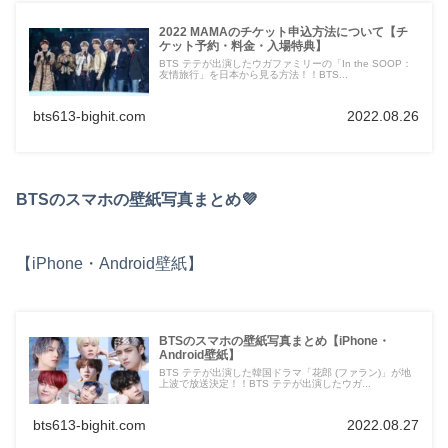
2022 MAMAのチケット申込方法について【チ
ケット予約・料金・入場特典】
BTS テテが出演したウガファミリーの「In the SOOP：
友情旅行」を日本から見る方法！！BTS...
bts613-bighit.com
2022.08.26
BTSのスマホの壁紙写真まとめ💜
【iPhone・Android壁紙】
BTSのスマホの壁紙写真まとめ【iPhone・
Android壁紙】
BTS テテが出演した韓国ドラマ「花郎 (ファラン)」が地
上波で放送決定！！BTS テテが出演したウガ...
bts613-bighit.com
2022.08.27