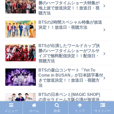
勝のハーフタイムショー大特集が
地上波で放送決定！！放送日・視
聴方法
BTSの2時間スペシャル特集が放送
決定！！放送日・視聴方法
BTSが出演したワールドカップ決
勝のハーフタイムショーがフルサ
イズで無料配信決定！！配信日・
視聴方法
BTSの釜山コンサート「Yet To
Come in BUSAN」が日本語字幕付
きで放送決定！！放送日・視聴方
法
BTSの日本ペンミ[MAGIC SHOP]
の京セラドーム大阪公演が放送決
定！！放送日・視聴方法
メニュー
ホーム
検索
トップ
サイドバー