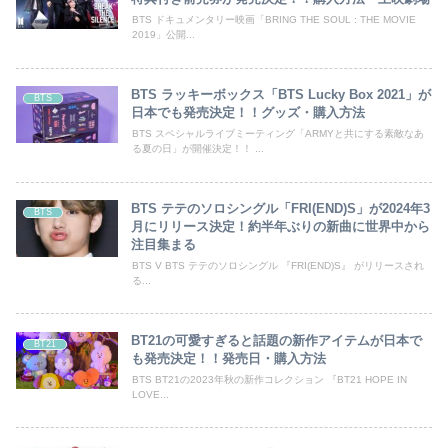
BTS ドキュメンタリー映画「BRING THE SOUL : THE MOVIE
2019」公開...
BTS ラッキーボックス「BTS Lucky Box 2021」が
BTS
日本でも発売決定！！グッズ・購入方法
BTS スペシャルライブミーティング「ARMYと共にする素敵なあ
る夏の日」が開催決定！！ ...
BTS テテのソロシングル「FRI(END)S」が2024年3
BTS
月にリリース決定！約半年ぶりの新曲に世界中から
注目集まる
BTS V BTS テテのソロシングル 『FRI(END)S』 がリリースされ
る...
BT21の可愛すぎると話題の新作アイテムが日本で
BT21
も発売決定！！発売日・購入方法
BTS BT21の2023年秋の新作コレクション 『BT21 HOPE IN
LOVE...