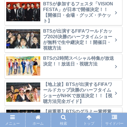
BTSが参加するフェスタ「VISION
FESTA」が日本で開催決定！！
【開催日・会場・グッズ・チケッ
ト】
BTSが出演するFIFAワールドカッ
プ2026決勝のハーフタイムショー
が無料で生中継決定！！開催日・
視聴方法
BTSの2時間スペシャル特集が放送
決定！！放送日・視聴方法
【地上波】BTSが出演するFIFAワ
ールドカップ決勝のハーフタイム
ショーがNHKで放送決定！！【視
聴方法完全ガイド】
【超重要】BTSのグラミー賞授賞
式に対するボイコットについて
メニュー
ホーム
検索
トップ
サイドバー