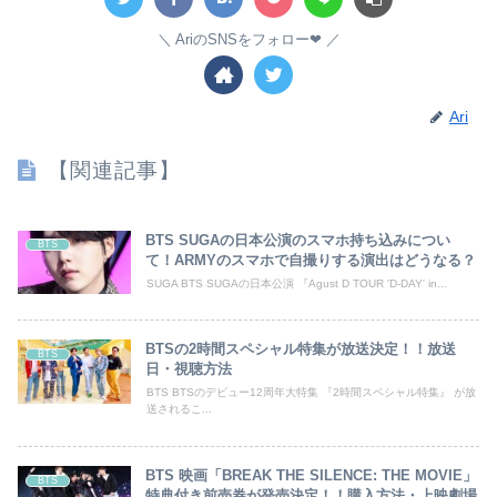
AriのSNSをフォロー❤︎
Ari
【関連記事】
BTS SUGAの日本公演のスマホ持ち込みについ
BTS
て！ARMYのスマホで自撮りする演出はどうなる？
SUGA BTS SUGAの日本公演 『Agust D TOUR 'D-DAY' in...
BTSの2時間スペシャル特集が放送決定！！放送
BTS
日・視聴方法
BTS BTSのデビュー12周年大特集 『2時間スペシャル特集』 が放
送されるこ...
BTS 映画「BREAK THE SILENCE: THE MOVIE」
BTS
特典付き前売券が発売決定！！購入方法・上映劇場