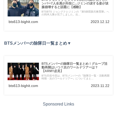
ンバー7人全員が兵役に...ジミンの涙する姿が涙
腺崩壊すると話題に【感動】
BTSBTS ジョングクとジミンの『第5師団新兵教育隊』へ
の同伴入隊が完了しました。出...
bts613-bighit.com
2023.12.12
BTSメンバーの除隊日一覧まとめ▼
BTSメンバーの除隊日一覧まとめ！グループ活
動再開はいつ？次のワールドツアーは？
【ARMY必見】
BTS兵役今回は、BTSメンバーの『除隊日一覧・活動再開
時期・次のワールドツアー』についてまと...
bts613-bighit.com
2023.11.22
Sponsored Links