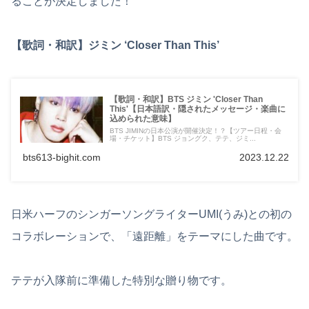
ることが決定しました！
【歌詞・和訳】ジミン ‘Closer Than This’
【歌詞・和訳】BTS ジミン 'Closer Than
This'【日本語訳・隠されたメッセージ・楽曲に
込められた意味】
BTS JIMINの日本公演が開催決定！？【ツアー日程・会
場・チケット】BTS ジョングク、テテ、ジミ...
bts613-bighit.com
2023.12.22
日米ハーフのシンガーソングライターUMI(うみ)との初の
コラボレーションで、「遠距離」をテーマにした曲です。
テテが入隊前に準備した特別な贈り物です。