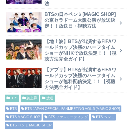
法
BTSの日本ペンミ[MAGIC SHOP]
の京セラドーム大阪公演が放送決
定！！放送日・視聴方法
【地上波】BTSが出演するFIFAワ
ールドカップ決勝のハーフタイム
ショーがNHKで放送決定！！【視
聴方法完全ガイド】
【アプリ】BTSが出演するFIFAワ
ールドカップ決勝のハーフタイム
ショーが無料配信決定！！【視聴
方法完全ガイド】
BTS
急上昇
放送
BTS
BTS JAPAN OFFICIAL FANMEETING VOL.5 [MAGIC SHOP]
BTS MAGIC SHOP
BTS ファンミーティング
BTS ペンミ
BTS ペンミ MAGIC SHOP