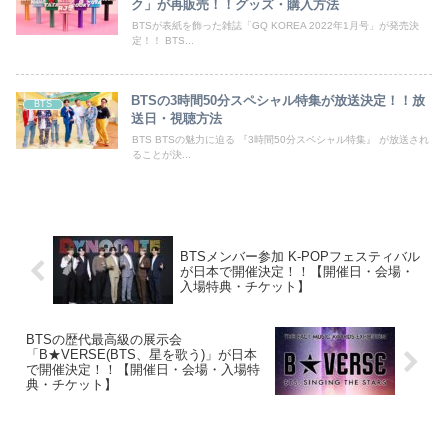
ク」が再販売！！グッズ・購入方法
BTSが表紙を飾った雑誌「GQ KOREA 2022年1月号」が発売決
定！！ BTS...
BTSの3時間50分スペシャル特集が放送決定！！放
BTS
送日・視聴方法
BTS BTSの魅力に迫る 『3時間50分スペシャル特集』 が放送され
ることが決...
BTSメンバー参加 K-POPフェスティバル
が日本で開催決定！！【開催日・会場・
入場特典・チケット】
BTSの歴代最高級の展示会
「B★VERSE(BTS、星を歌う)」が日本
で開催決定！！【開催日・会場・入場特
典・チケット】