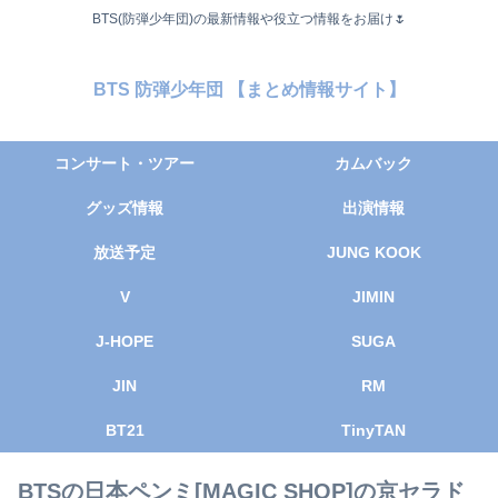
BTS(防弾少年団)の最新情報や役立つ情報をお届け🌷
BTS 防弾少年団 【まとめ情報サイト】
コンサート・ツアー
カムバック
グッズ情報
出演情報
放送予定
JUNG KOOK
V
JIMIN
J-HOPE
SUGA
JIN
RM
BT21
TinyTAN
BTSの日本ペンミ[MAGIC SHOP]の京セラド