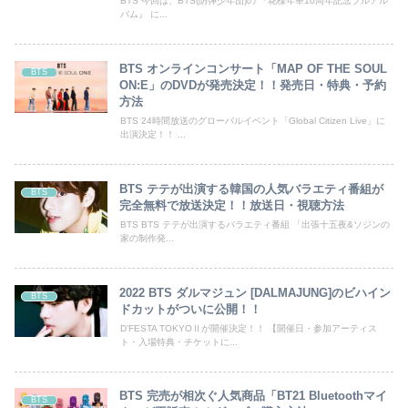
BTS 今回は、BTS(防弾少年団)の 『花様年華10周年記念フルアル
バム』 に...
BTS オンラインコンサート「MAP OF THE SOUL
BTS
ON:E」のDVDが発売決定！！発売日・特典・予約
方法
BTS 24時間放送のグローバルイベント「Global Citizen Live」に
出演決定！！ ...
BTS テテが出演する韓国の人気バラエティ番組が
BTS
完全無料で放送決定！！放送日・視聴方法
BTS BTS テテが出演するバラエティ番組 「出張十五夜&ソジンの
家の制作発...
2022 BTS ダルマジュン [DALMAJUNG]のビハイン
BTS
ドカットがついに公開！！
D’FESTA TOKYOⅡが開催決定！！ 【開催日・参加アーティス
ト・入場特典・チケットに...
BTS 完売が相次ぐ人気商品「BT21 Bluetoothマイ
BTS