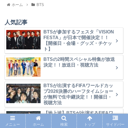
ホーム
BTS
人気記事
BTSが参加するフェスタ「VISION
FESTA」が日本で開催決定！！
【開催日・会場・グッズ・チケッ
ト】
BTSの2時間スペシャル特集が放送
決定！！放送日・視聴方法
BTSが出演するFIFAワールドカッ
プ2026決勝のハーフタイムショー
が無料で生中継決定！！開催日・
視聴方法
【地上波】BTSが出演するFIFAワ
ールドカップ決勝のハーフタイム
ショーがNHKで放送決定！！【視
メニュー
ホーム
検索
トップ
サイドバー