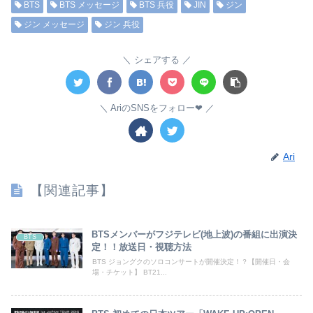
BTS
BTS メッセージ
BTS 兵役
JIN
ジン
ジン メッセージ
ジン 兵役
シェアする
AriのSNSをフォロー❤︎
Ari
【関連記事】
BTSメンバーがフジテレビ(地上波)の番組に出演決
BTS
定！！放送日・視聴方法
BTS ジョングクのソロコンサートが開催決定！？【開催日・会
場・チケット】 BT21...