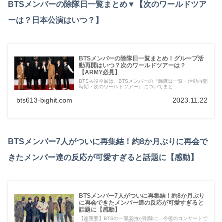
BTSメンバーの除隊日一覧まとめ▼【次のワールドツア
ーは？日本公演はいつ？】
BTSメンバーの除隊日一覧まとめ！グループ活
動再開はいつ？次のワールドツアーは？
【ARMY必見】
BTS兵役今回は、BTSメンバーの『除隊日一覧・活動再開
時期・次のワールドツアー』についてまと...
bts613-bighit.com
2023.11.22
BTSメンバー7人がついに再集結！約8か月ぶりに再会で
きたメンバー達の反応が可愛すぎると話題に【感動】
BTSメンバー7人がついに再集結！約8か月ぶり
に再会できたメンバー達の反応が可愛すぎると
話題に【感動】
【超重要】BTSの一部楽曲が削除に…今後のコンサートで