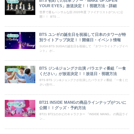
BTS 初めての日本ツアー「WAKE UP:OPEN
BTS
YOUR EYES」放送決定！！視聴方法・詳細
世界で最もハンサムな顔 2020年度 ファイナリストがついに公
開！！ BTS ...
BTS ユンギの誕生日を祝福して日本のタワーが特
BTS
別ライトアップ決定！！開催日・イベント情報
SUGA BTS SUGAの誕生日を祝福して 『タワーライトアップイベ
ント』 が...
BTS ジン&ジョングク出演 バラエティ番組「一食
BTS
ください」が放送決定！！放送日・視聴方法
BTS BTS ジン&ジョングクが出演したバラエティ番組 「一食くだ
さい(한끼...
BT21 INSIDE MANGの商品ラインナップがついに
BT21
公開！！グッズ・予約方法
BT21 BT21のホビのキャラクター 『INSIDE MANG』 の商品ライ
ン...