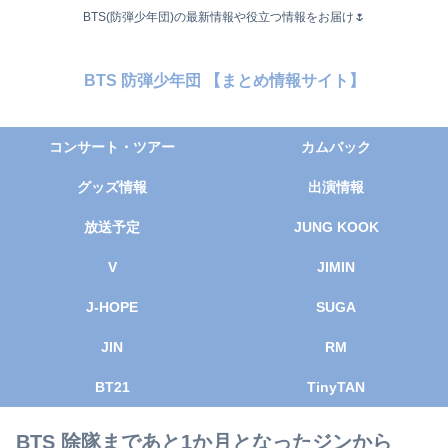
BTS(防弾少年団)の最新情報や役立つ情報をお届け🌷
BTS 防弾少年団 【まとめ情報サイト】
コンサート・ツアー
カムバック
グッズ情報
出演情報
放送予定
JUNG KOOK
V
JIMIN
J-HOPE
SUGA
JIN
RM
BT21
TinyTAN
BTS 除隊まであと1か月となったジンから