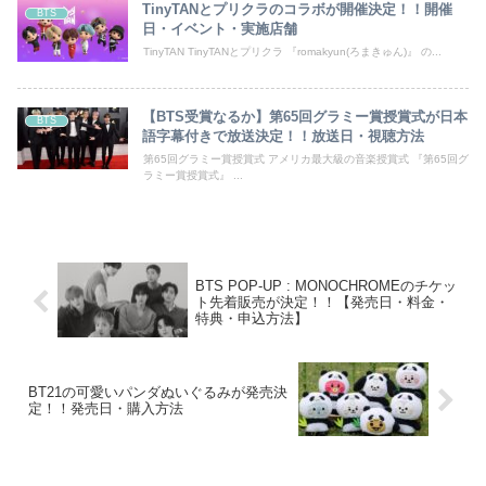
TinyTANとプリクラのコラボが開催決定！！開催
BTS
日・イベント・実施店舗
TinyTAN TinyTANとプリクラ 『romakyun(ろまきゅん)』 の...
【BTS受賞なるか】第65回グラミー賞授賞式が日本
BTS
語字幕付きで放送決定！！放送日・視聴方法
第65回グラミー賞授賞式 アメリカ最大級の音楽授賞式 『第65回グ
ラミー賞授賞式』 ...
BTS POP-UP : MONOCHROMEのチケッ
ト先着販売が決定！！【発売日・料金・
特典・申込方法】
BT21の可愛いパンダぬいぐるみが発売決
定！！発売日・購入方法