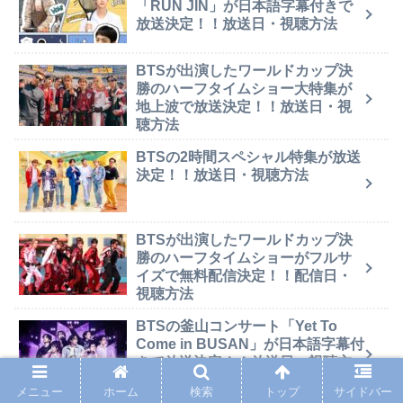
「RUN JIN」が日本語字幕付きで
放送決定！！放送日・視聴方法
BTSが出演したワールドカップ決
勝のハーフタイムショー大特集が
地上波で放送決定！！放送日・視
聴方法
BTSの2時間スペシャル特集が放送
決定！！放送日・視聴方法
BTSが出演したワールドカップ決
勝のハーフタイムショーがフルサ
イズで無料配信決定！！配信日・
視聴方法
BTSの釜山コンサート「Yet To
Come in BUSAN」が日本語字幕付
きで放送決定！！放送日・視聴方
法
メニュー
ホーム
検索
トップ
サイドバー