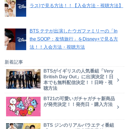
ラス)で見る方法！！【入会方法・視聴方法】
BTS テテが出演したウガファミリーの「In
the SOOP：友情旅行」をDisney+で見る方
法！！入会方法・視聴方法
新着記事
BTSがイギリスの人気番組「Very
British Day Out」に出演決定！日
本でも無料配信決定！！日時・視
聴方法
BT21の可愛いガチャガチャ新商品
が発売決定！！発売日・購入方法
BTS ジンのリアルバラエティ番組