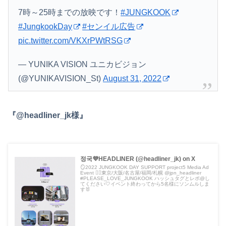
7時～25時までの放映です！
#JUNGKOOK
#JungkookDay
#センイル広告
pic.twitter.com/VKXrPWtRSG
— YUNIKA VISION ユニカビジョン
(@YUNIKAVISION_St)
August 31, 2022
『@headliner_jk様』
정국💜HEADLINER (@headliner_jk) on X
🪞2022 JUNGKOOK DAY SUPPORT project5 Media Ad
Event ❤️‍🔥東京/大阪/名古屋/福岡/札幌 @jpn_headliner
#PLEASE_LOVE_JUNGKOOK ハッシュタグとレポ@し
てください🤍イベント終わってから5名様にソンムルしま
す🐰