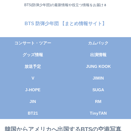
BTS(防弾少年団)の最新情報や役立つ情報をお届け🌷
BTS 防弾少年団 【まとめ情報サイト】
コンサート・ツアー
カムバック
グッズ情報
出演情報
放送予定
JUNG KOOK
V
JIMIN
J-HOPE
SUGA
JIN
RM
BT21
TinyTAN
韓国からアメリカへ出国するBTSの空港写真