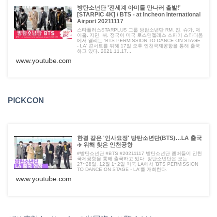
방탄소년단 '전세계 아미들 만나러 출발!'
[STARPIC 4K] / BTS - at Incheon International
Airport 20211117
스타플러스STARPLUS 그룹 방탄소년단 RM, 진, 슈가, 제
이홉, 지민, 뷔, 정국이 미국 로스앤젤레스 소파이 스타디움
에서 열리는 'BTS PERMISSION TO DANCE ON STAGE
- LA' 콘서트를 위해 17일 오후 인천국제공항을 통해 출국
하고 있다. 2021.11.17...
www.youtube.com
PICKCON
한결 같은 '인사요정' 방탄소년단(BTS)…LA 출국
✈️ 위해 찾은 인천공항
#방탄소년단 #BTS #20211117 방탄소년단 멤버들이 인천
국제공항을 통해 출국하고 있다. 방탄소년단은 오는
27~28일, 12월 1~2일 미국 LA에서 'BTS PERMISSION
TO DANCE ON STAGE - LA'를 개최한다.
www.youtube.com