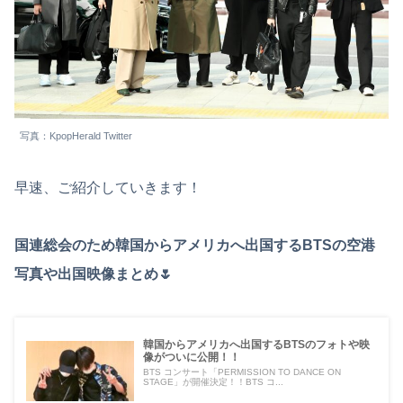
写真：KpopHerald Twitter
早速、ご紹介していきます！
国連総会のため韓国からアメリカへ出国するBTSの空港
写真や出国映像まとめ🌷
韓国からアメリカへ出国するBTSのフォトや映
像がついに公開！！
BTS コンサート「PERMISSION TO DANCE ON
STAGE」が開催決定！！BTS コ...