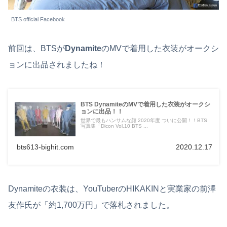
BTS official Facebook
前回は、BTSが
Dynamite
のMVで着用した衣装がオークシ
ョンに出品されましたね！
BTS DynamiteのMVで着用した衣装がオークシ
ョンに出品！！
世界で最もハンサムな顔 2020年度 ついに公開！！BTS
写真集「Dicon Vol.10 BTS ...
bts613-bighit.com
2020.12.17
Dynamiteの衣装は、YouTuberのHIKAKINと実業家の前澤
友作氏が「約1,700万円」で落札されました。