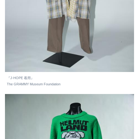
『J-HOPE 着用』
The GRAMMY Museum Foundation