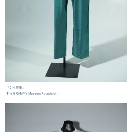
『JIN 着用』
The GRAMMY Museum Foundation