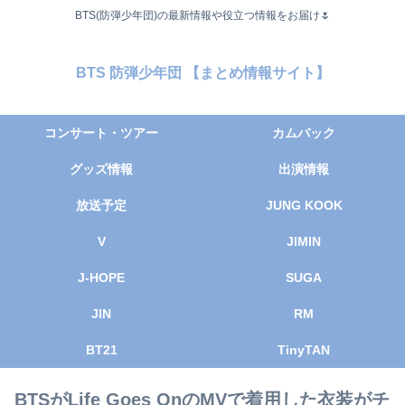
BTS(防弾少年団)の最新情報や役立つ情報をお届け🌷
BTS 防弾少年団 【まとめ情報サイト】
コンサート・ツアー
カムバック
グッズ情報
出演情報
放送予定
JUNG KOOK
V
JIMIN
J-HOPE
SUGA
JIN
RM
BT21
TinyTAN
BTSがLife Goes OnのMVで着用した衣装がチ