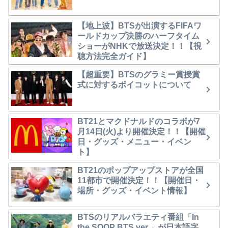
【地上波】BTSが出演するFIFAワ
ールドカップ決勝のハーフタイム
ショーがNHKで放送決定！！【視
聴方法完全ガイド】
【超重要】BTSのグラミー賞授賞
式に対するボイコットについて
BT21とマクドナルドのコラボが7
月14日(火)より開催決定！！【開催
日・グッズ・メニュー・イベン
ト】
BT21のポップアップストアが全国
11都市で開催決定！！【開催日・
場所・グッズ・イベント情報】
BTSのリアルバラエティ番組「In
the SOOP BTS ver.」が日本語字