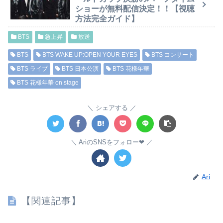
ショーが無料配信決定！！【視聴
方法完全ガイド】
BTS
急上昇
放送
BTS
BTS WAKE UP:OPEN YOUR EYES
BTS コンサート
BTS ライブ
BTS 日本公演
BTS 花様年華
BTS 花様年華 on stage
シェアする
AriのSNSをフォロー❤︎
Ari
【関連記事】