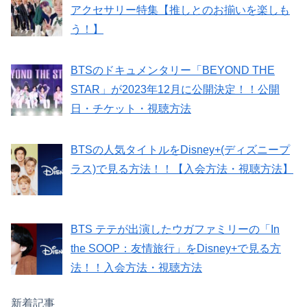
アクセサリー特集【推しとのお揃いを楽しも
う！】
BTSのドキュメンタリー「BEYOND THE
STAR」が2023年12月に公開決定！！公開
日・チケット・視聴方法
BTSの人気タイトルをDisney+(ディズニープ
ラス)で見る方法！！【入会方法・視聴方法】
BTS テテが出演したウガファミリーの「In
the SOOP：友情旅行」をDisney+で見る方
法！！入会方法・視聴方法
新着記事