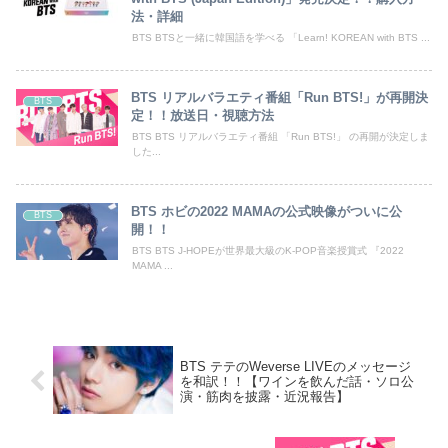
法・詳細
BTS BTSと一緒に韓国語を学べる 「Learn! KOREAN with BTS ...
BTS リアルバラエティ番組「Run BTS!」が再開決
BTS
定！！放送日・視聴方法
BTS BTS リアルバラエティ番組 「Run BTS!」 の再開が決定しま
した...
BTS ホビの2022 MAMAの公式映像がついに公
BTS
開！！
BTS BTS J-HOPEが世界最大級のK-POP音楽授賞式 『2022
MAMA ...
BTS テテのWeverse LIVEのメッセージ
を和訳！！【ワインを飲んだ話・ソロ公
演・筋肉を披露・近況報告】