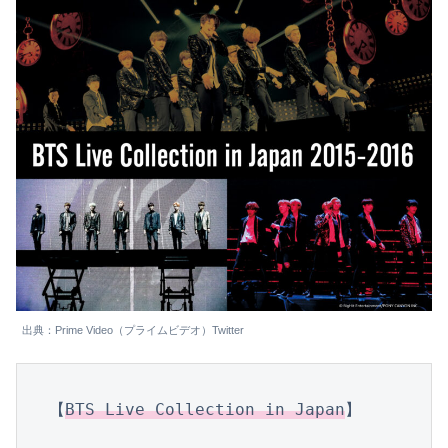
出典：Prime Video（プライムビデオ）Twitter
【
BTS Live Collection in Japan
】
