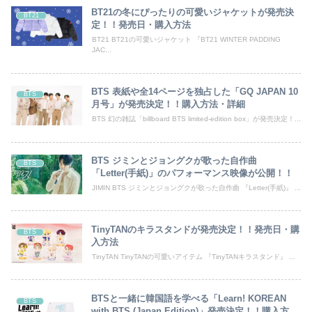
BT21の冬にぴったりの可愛いジャケットが発売決
BT21
定！！発売日・購入方法
BT21 BT21の可愛いジャケット 『BT21 WINTER PADDING
JAC...
BTS 表紙や全14ページを独占した「GQ JAPAN 10
BTS
月号」が発売決定！！購入方法・詳細
BTS 幻の雑誌「billboard BTS limited-edition box」が発売決定！...
BTS ジミンとジョングクが歌った自作曲
BTS
「Letter(手紙)」のパフォーマンス映像が公開！！
JIMIN BTS ジミンとジョングクが歌った自作曲 『Letter(手紙)』 ...
TinyTANのキラスタンドが発売決定！！発売日・購
BTS
入方法
TinyTAN TinyTANの可愛いアイテム 『TinyTANキラスタンド』 ...
BTSと一緒に韓国語を学べる「Learn! KOREAN
BTS
with BTS (Japan Edition)」発売決定！！購入方