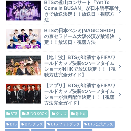
BTSの釜山コンサート「Yet To
Come in BUSAN」が日本語字幕付
きで放送決定！！放送日・視聴方
法
BTSの日本ペンミ[MAGIC SHOP]
の京セラドーム大阪公演が放送決
定！！放送日・視聴方法
【地上波】BTSが出演するFIFAワ
ールドカップ決勝のハーフタイム
ショーがNHKで放送決定！！【視
聴方法完全ガイド】
【アプリ】BTSが出演するFIFAワ
ールドカップ決勝のハーフタイム
ショーが無料配信決定！！【視聴
方法完全ガイド】
BTS
JUNG KOOK
グッズ
急上昇
BTS
BTS グッズ
BTS フォトブック
BTS 公式グッズ