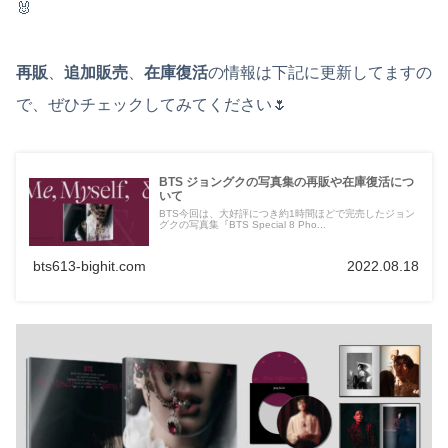
🐰
再販
、
追加販売
、
在庫復活
の情報は下記に更新してますの
で、ぜひチェックしてみてください🌷
BTS ジョングクの写真集の再販や在庫復活につ
いて
BTS今回は、大好評につき約1時間ほどで完売したジョン
グクの写真集『BTS Special 8 Pho...
bts613-bighit.com
2022.08.18