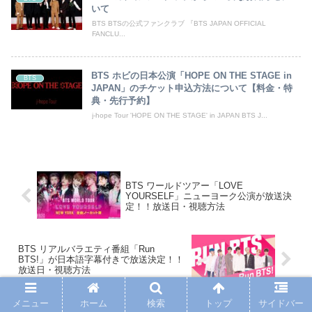
いて
BTS BTSの公式ファンクラブ 『BTS JAPAN OFFICIAL
FANCLU...
BTS ホビの日本公演「HOPE ON THE STAGE in
BTS
JAPAN」のチケット申込方法について【料金・特
典・先行予約】
j-hope Tour 'HOPE ON THE STAGE' in JAPAN BTS J...
BTS ワールドツアー「LOVE
YOURSELF」ニューヨーク公演が放送決
定！！放送日・視聴方法
BTS リアルバラエティ番組「Run
BTS!」が日本語字幕付きで放送決定！！
放送日・視聴方法
メニュー
ホーム
検索
トップ
サイドバー