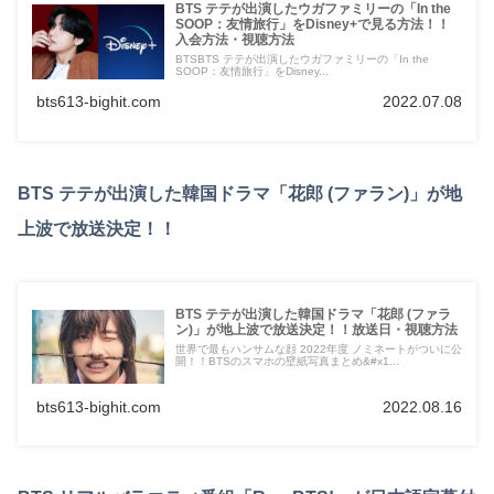
BTS テテが出演したウガファミリーの「In the
SOOP：友情旅行」をDisney+で見る方法！！
入会方法・視聴方法
BTSBTS テテが出演したウガファミリーの「In the
SOOP：友情旅行」をDisney...
bts613-bighit.com
2022.07.08
BTS テテが出演した韓国ドラマ「花郎 (ファラン)」が地
上波で放送決定！！
BTS テテが出演した韓国ドラマ「花郎 (ファラ
ン)」が地上波で放送決定！！放送日・視聴方法
世界で最もハンサムな顔 2022年度 ノミネートがついに公
開！！BTSのスマホの壁紙写真まとめ&#x1...
bts613-bighit.com
2022.08.16