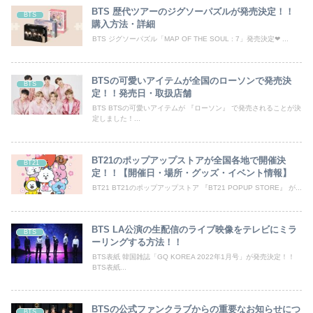
BTS 歴代ツアーのジグソーパズルが発売決定！！
BTS
購入方法・詳細
BTS ジグソーパズル「MAP OF THE SOUL : 7」発売決定❤︎ ...
BTSの可愛いアイテムが全国のローソンで発売決
BTS
定！！発売日・取扱店舗
BTS BTSの可愛いアイテムが 『ローソン』 で発売されることが決
定しました！...
BT21のポップアップストアが全国各地で開催決
BT21
定！！【開催日・場所・グッズ・イベント情報】
BT21 BT21のポップアップストア 『BT21 POPUP STORE』 が...
BTS LA公演の生配信のライブ映像をテレビにミラ
BTS
ーリングする方法！！
BTS表紙 韓国雑誌「GQ KOREA 2022年1月号」が発売決定！！
BTS表紙...
BTSの公式ファンクラブからの重要なお知らせにつ
BTS