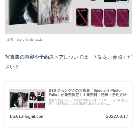
出典：bts-officialshop.jp
写真集の内容
や
予約ストア
については、下記をご参照くだ
さい🌷
BTS ジョングクの写真集「Special 8 Photo-
Folio」が発売決定！！発売日・特典・予約方法
世界で最もハンサムな顔 2022年度 ノミネートがついに公
開！！BTSのスマホの壁紙写真まとめ&#x1...
bts613-bighit.com
2022.08.17