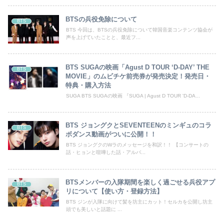
BTSの兵役免除について
BTS
BTS 今回は、BTSの兵役免除について韓国音楽コンテンツ協会が
声を上げていたことと、最近フ...
BTS SUGAの映画「Agust D TOUR ‘D-DAY’ THE
BTS
MOVIE」のムビチケ前売券が発売決定！発売日・
特典・購入方法
SUGA BTS SUGAの映画 『SUGA | Agust D TOUR 'D-DA...
BTS ジョングクとSEVENTEENのミンギュのコラ
BTS
ボダンス動画がついに公開！！
BTS ジョングクのWラのメッセージを和訳！！ 【コンサートの
話・ヒョンと喧嘩した話・アルバ...
BTSメンバーの入隊期間を楽しく過ごせる兵役アプ
BTS
リについて【使い方・登録方法】
BTS ジンが入隊に向けて髪を坊主にカット！セルカを公開し坊主
頭でも美しいと話題に ...