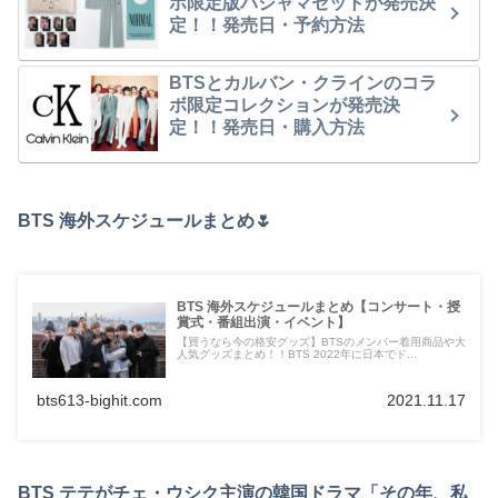
ボ限定版パジャマセットが発売決
定！！発売日・予約方法
BTSとカルバン・クラインのコラ
ボ限定コレクションが発売決
定！！発売日・購入方法
BTS 海外スケジュールまとめ🌷
BTS 海外スケジュールまとめ【コンサート・授
賞式・番組出演・イベント】
【買うなら今の格安グッズ】BTSのメンバー着用商品や大
人気グッズまとめ！！BTS 2022年に日本でド...
bts613-bighit.com
2021.11.17
BTS テテがチェ・ウシク主演の韓国ドラマ「その年、私