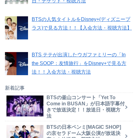
日・チケット・視聴方法
BTSの人気タイトルをDisney+(ディズニープ
ラス)で見る方法！！【入会方法・視聴方法】
BTS テテが出演したウガファミリーの「In
the SOOP：友情旅行」をDisney+で見る方
法！！入会方法・視聴方法
新着記事
BTSの釜山コンサート「Yet To
Come in BUSAN」が日本語字幕付
きで放送決定！！放送日・視聴方
法
BTSの日本ペンミ[MAGIC SHOP]
の京セラドーム大阪公演が放送決