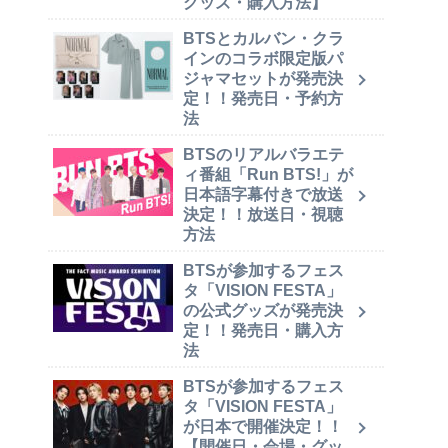
グッズ・購入方法】
BTSとカルバン・クラ
インのコラボ限定版パ
ジャマセットが発売決
定！！発売日・予約方
法
BTSのリアルバラエテ
ィ番組「Run BTS!」が
日本語字幕付きで放送
決定！！放送日・視聴
方法
BTSが参加するフェス
タ「VISION FESTA」
の公式グッズが発売決
定！！発売日・購入方
法
BTSが参加するフェス
タ「VISION FESTA」
が日本で開催決定！！
【開催日・会場・グッ