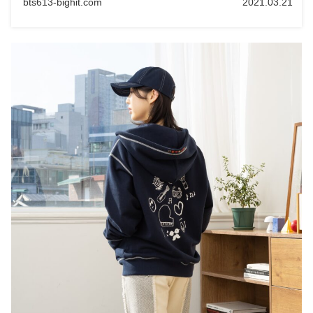
bts613-bighit.com
2021.03.21