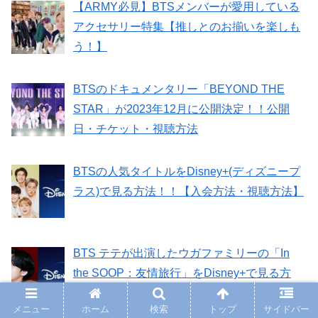
【ARMY必見】BTSメンバーが愛用している
アクセサリー特集【推しとのお揃いを楽しも
う！】
BTSのドキュメンタリー「BEYOND THE
STAR」が2023年12月に公開決定！！公開
日・チケット・視聴方法
BTSの人気タイトルをDisney+(ディズニープ
ラス)で見る方法！！【入会方法・視聴方法】
BTS テテが出演したウガファミリーの「In
the SOOP：友情旅行」をDisney+で見る方
法！！入会方法・視聴方法
メニュー
ホーム
検索
トップ
サイドバー