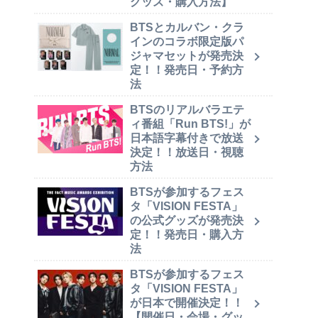
グッズ・購入方法】
BTSとカルバン・クラ
インのコラボ限定版パ
ジャマセットが発売決
定！！発売日・予約方
法
BTSのリアルバラエテ
ィ番組「Run BTS!」が
日本語字幕付きで放送
決定！！放送日・視聴
方法
BTSが参加するフェス
タ「VISION FESTA」
の公式グッズが発売決
定！！発売日・購入方
法
BTSが参加するフェス
タ「VISION FESTA」
が日本で開催決定！！
【開催日・会場・グッ