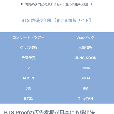
BTS(防弾少年団)の最新情報や役立つ情報をお届け🌷
BTS 防弾少年団 【まとめ情報サイト】
コンサート・ツアー
カムバック
グッズ情報
出演情報
放送予定
JUNG KOOK
V
JIMIN
J-HOPE
SUGA
JIN
RM
BT21
TinyTAN
BTS Proofの広告看板が日本にも掲出決