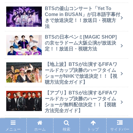
BTSの釜山コンサート「Yet To
Come in BUSAN」が日本語字幕付
きで放送決定！！放送日・視聴方
法
BTSの日本ペンミ[MAGIC SHOP]
の京セラドーム大阪公演が放送決
定！！放送日・視聴方法
【地上波】BTSが出演するFIFAワ
ールドカップ決勝のハーフタイム
ショーがNHKで放送決定！！【視
聴方法完全ガイド】
【アプリ】BTSが出演するFIFAワ
ールドカップ決勝のハーフタイム
ショーが無料配信決定！！【視聴
方法完全ガイド】
BTS
急上昇
メニュー
ホーム
検索
トップ
サイドバー
BTS
BTS Proof
BTS Proof 広告看板