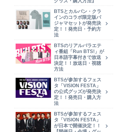
グッズ・購入方法】
BTSとカルバン・クラ
インのコラボ限定版パ
ジャマセットが発売決
定！！発売日・予約方
法
BTSのリアルバラエテ
ィ番組「Run BTS!」が
日本語字幕付きで放送
決定！！放送日・視聴
方法
BTSが参加するフェス
タ「VISION FESTA」
の公式グッズが発売決
定！！発売日・購入方
法
BTSが参加するフェス
タ「VISION FESTA」
が日本で開催決定！！
【開催日・会場・グッ