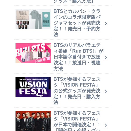
グッズ・購入方法】
BTSとカルバン・クラ
インのコラボ限定版パ
ジャマセットが発売決
定！！発売日・予約方
法
BTSのリアルバラエテ
ィ番組「Run BTS!」が
日本語字幕付きで放送
決定！！放送日・視聴
方法
BTSが参加するフェス
タ「VISION FESTA」
の公式グッズが発売決
定！！発売日・購入方
法
BTSが参加するフェス
タ「VISION FESTA」
が日本で開催決定！！
【開催日・会場・グッ