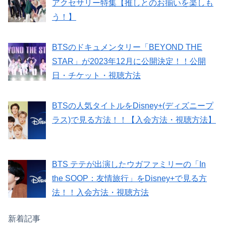
アクセサリー特集【推しとのお揃いを楽しも
う！】
BTSのドキュメンタリー「BEYOND THE
STAR」が2023年12月に公開決定！！公開
日・チケット・視聴方法
BTSの人気タイトルをDisney+(ディズニープ
ラス)で見る方法！！【入会方法・視聴方法】
BTS テテが出演したウガファミリーの「In
the SOOP：友情旅行」をDisney+で見る方
法！！入会方法・視聴方法
新着記事