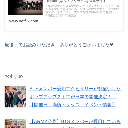
| Netflix ( ネ ッ ト フ リ ッ ク ス ) 公 式サ イ ト
BTSが記念すべき待望のカムバックを果たす。ニューアル
バムを祝して開催される、ソウルの歴史的名所・光化門広
場でのライブパフォーマンスを世界同時配信でお届け。
(韓国語でのライブ配信)
www.netflix.com
最後までお読みいただき、ありがとうございました❤︎
おすすめ
BTSメンバー愛用アクセサリーが勢揃いした
ポップアップストアが日本で開催決定！！
【開催日・場所・グッズ・イベント情報】
【ARMY必見】BTSメンバーが愛用している