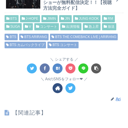
ショーが無料配信決定！！【視聴
方法完全ガイド】
BTS
J-HOPE
JIMIN
JIN
JUNG KOOK
RM
SUGA
V
コンサート
出演情報
急上昇
放送
BTS
BTS ARIRANG
BTS THE COMEBACK LIVE | ARIRANG
BTS カムバックライブ
BTS コンサート
シェアする
AriのSNSをフォロー❤︎
Ari
【関連記事】