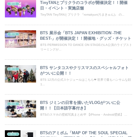
TinyTANとプリクラのコラボが開催決定！！開催
BTS
日・イベント・実施店舗
TinyTAN TinyTANとプリクラ 『romakyun(ろまきゅん)』 の...
BTS 展示会「BTS JAPAN EXHIBITION -THE
BTS
BEST-」が開催決定！！開催地・グッズ・チケット
BTS PERMISSION TO DANCE ON STAGEのLA公演のライブスト
リーミングが...
BTS サンタコスやクリスマスのスペシャルフォト
BTS
がついに公開！！
BTS 12月の公式スケジュールはこちら❤︎ 世界で最もハンサムな顔
1...
BTS ジミンの日常を描いたVLOGがついに公
BTS
開！！【日本語字幕付き】
BTSのスマホの壁紙写真まとめ💜 【iPhone・Android壁紙】 ...
BTSのアミボム「MAP OF THE SOUL SPECIAL
BTS