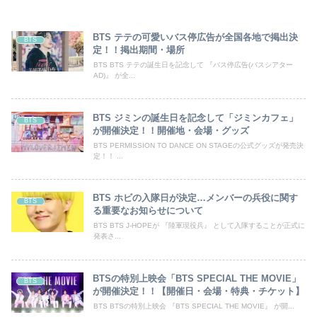
BTS テテの可愛いバス停広告が全国各地で掲出決
BTS
定！！掲出期間・場所
BTS BTS テテの誕生日を記念して 『バス停広告(バスシアター
AD)』 が全...
BTS ジミンの誕生日を記念して「ジミンカフェ」
BTS
が開催決定！！開催地・会場・グッズ
BTS PERMISSION TO DANCE ON STAGEの公式グッズが発売決
定！！ ...
BTS ホビの入隊日が決定…メンバーの兵役に関す
BTS
る重要なお知らせについて
BTS BTS J-HOPEが 『陸軍現役兵』 として入隊することが正式に
発表さ...
BTSの特別上映会「BTS SPECIAL THE MOVIE」
BTS
が開催決定！！【開催日・会場・特典・チケット】
BTS BTSの特別上映会 『BTS SPECIAL THE MOVIE』 が開...