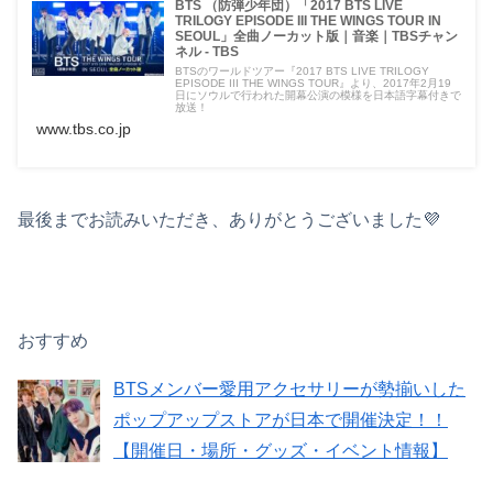
BTS （防弾少年団）「2017 BTS LIVE
TRILOGY EPISODE III THE WINGS TOUR IN
SEOUL」全曲ノーカット版｜音楽｜TBSチャン
ネル - TBS
BTSのワールドツアー『2017 BTS LIVE TRILOGY
EPISODE III THE WINGS TOUR』より、2017年2月19
日にソウルで行われた開幕公演の模様を日本語字幕付きで
放送！
www.tbs.co.jp
最後までお読みいただき、ありがとうございました💜
おすすめ
BTSメンバー愛用アクセサリーが勢揃いした
ポップアップストアが日本で開催決定！！
【開催日・場所・グッズ・イベント情報】