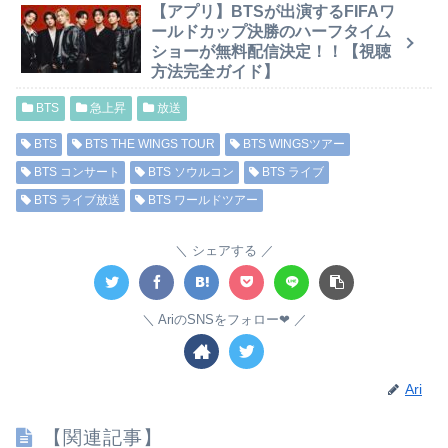
【アプリ】BTSが出演するFIFAワ
ールドカップ決勝のハーフタイム
ショーが無料配信決定！！【視聴
方法完全ガイド】
BTS
急上昇
放送
BTS
BTS THE WINGS TOUR
BTS WINGSツアー
BTS コンサート
BTS ソウルコン
BTS ライブ
BTS ライブ放送
BTS ワールドツアー
シェアする
AriのSNSをフォロー❤︎
Ari
【関連記事】