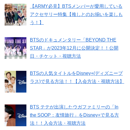
【ARMY必見】BTSメンバーが愛用している
アクセサリー特集【推しとのお揃いを楽しも
う！】
BTSのドキュメンタリー「BEYOND THE
STAR」が2023年12月に公開決定！！公開
日・チケット・視聴方法
BTSの人気タイトルをDisney+(ディズニープ
ラス)で見る方法！！【入会方法・視聴方法】
BTS テテが出演したウガファミリーの「In
the SOOP：友情旅行」をDisney+で見る方
法！！入会方法・視聴方法