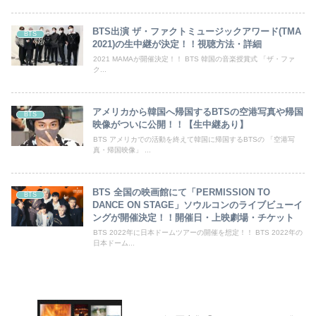
BTS出演 ザ・ファクトミュージックアワード(TMA
BTS
2021)の生中継が決定！！視聴方法・詳細
2021 MAMAが開催決定！！ BTS 韓国の音楽授賞式 「ザ・ファ
ク...
アメリカから韓国へ帰国するBTSの空港写真や帰国
BTS
映像がついに公開！！【生中継あり】
BTS アメリカでの活動を終えて韓国に帰国するBTSの 「空港写
真・帰国映像」 ...
BTS 全国の映画館にて「PERMISSION TO
BTS
DANCE ON STAGE」ソウルコンのライブビューイ
ングが開催決定！！開催日・上映劇場・チケット
BTS 2022年に日本ドームツアーの開催を想定！！ BTS 2022年の
日本ドーム...