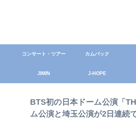
コンサート・ツアー
カムバック
JIMIN
J-HOPE
BTS初の日本ドーム公演「THE
ム公演と埼玉公演が2日連続