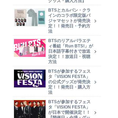
グッズ・購入方法】
BTSとカルバン・クラ
インのコラボ限定版パ
ジャマセットが発売決
定！！発売日・予約方
法
BTSのリアルバラエテ
ィ番組「Run BTS!」が
日本語字幕付きで放送
決定！！放送日・視聴
方法
BTSが参加するフェス
タ「VISION FESTA」
の公式グッズが発売決
定！！発売日・購入方
法
BTSが参加するフェス
タ「VISION FESTA」
が日本で開催決定！！
【開催日・会場・グッ