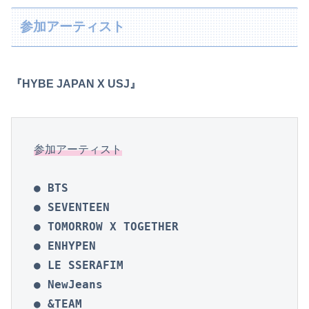
参加アーティスト
『HYBE JAPAN X USJ』
参加アーティスト
● BTS

● SEVENTEEN

● TOMORROW X TOGETHER

● ENHYPEN

● LE SSERAFIM

● NewJeans

● &TEAM
