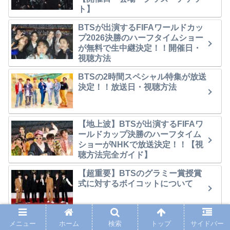
ト】
BTSが出演するFIFAワールドカッ
プ2026決勝のハーフタイムショー
が無料で生中継決定！！開催日・
視聴方法
BTSの2時間スペシャル特集が放送
決定！！放送日・視聴方法
【地上波】BTSが出演するFIFAワ
ールドカップ決勝のハーフタイム
ショーがNHKで放送決定！！【視
聴方法完全ガイド】
【超重要】BTSのグラミー賞授賞
式に対するボイコットについて
BT21とマクドナルドのコラボが7
メニュー
ホーム
検索
トップ
サイドバー