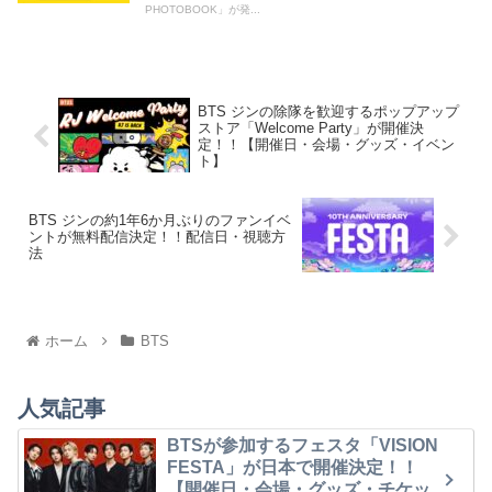
PHOTOBOOK」が発...
BTS ジンの除隊を歓迎するポップアップ
ストア「Welcome Party」が開催決
定！！【開催日・会場・グッズ・イベン
ト】
BTS ジンの約1年6か月ぶりのファンイベ
ントが無料配信決定！！配信日・視聴方
法
ホーム
BTS
人気記事
BTSが参加するフェスタ「VISION
FESTA」が日本で開催決定！！
【開催日・会場・グッズ・チケッ