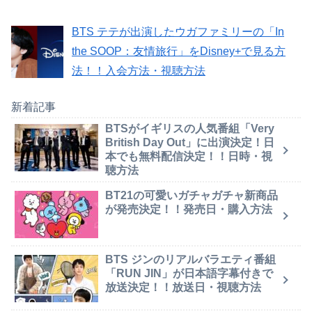
BTS テテが出演したウガファミリーの「In
the SOOP：友情旅行」をDisney+で見る方
法！！入会方法・視聴方法
新着記事
BTSがイギリスの人気番組「Very
British Day Out」に出演決定！日
本でも無料配信決定！！日時・視
聴方法
BT21の可愛いガチャガチャ新商品
が発売決定！！発売日・購入方法
BTS ジンのリアルバラエティ番組
「RUN JIN」が日本語字幕付きで
放送決定！！放送日・視聴方法