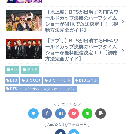
【地上波】BTSが出演するFIFAワ
ールドカップ決勝のハーフタイム
ショーがNHKで放送決定！！【視
聴方法完全ガイド】
【アプリ】BTSが出演するFIFAワ
ールドカップ決勝のハーフタイム
ショーが無料配信決定！！【視聴
方法完全ガイド】
BTS
急上昇
BTS
BTS USJ
BTS イベント
BTS コラボ
BTS ユニバーサル・スタジオ・ジャパン
シェアする
AriのSNSをフォロー❤︎