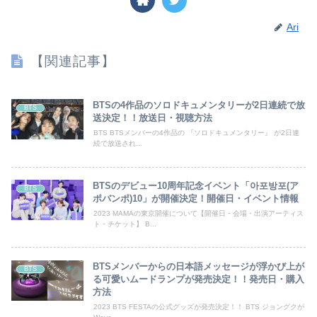
Ari
【関連記事】
BTSの4作品のソロドキュメンタリーが2日連続で放
BTS
送決定！！放送日・視聴方法
BTS BTSメンバーの4作品の 『ソロドキュメンタリー』 が2日連
続で放送され...
BTSのデビュー10周年記念イベント「아포방포(ア
BTS
ポバンポ)10」が開催決定！開催日・イベント情報
2023 MAMAの東京開催について【開催日・会場・出演アーティス
ト・チケット】 B...
BTSメンバーからの日本語メッセージが浮かび上が
BTS
る可愛いムードランプが発売決定！！発売日・購入
方法
2023 BTS FESTAの公式グッズが発売決定！！ BTS ジョングクが