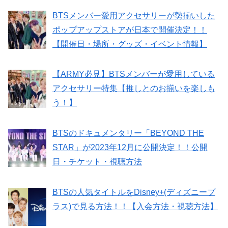
BTSメンバー愛用アクセサリーが勢揃いした
ポップアップストアが日本で開催決定！！
【開催日・場所・グッズ・イベント情報】
【ARMY必見】BTSメンバーが愛用している
アクセサリー特集【推しとのお揃いを楽しも
う！】
BTSのドキュメンタリー「BEYOND THE
STAR」が2023年12月に公開決定！！公開
日・チケット・視聴方法
BTSの人気タイトルをDisney+(ディズニープ
ラス)で見る方法！！【入会方法・視聴方法】