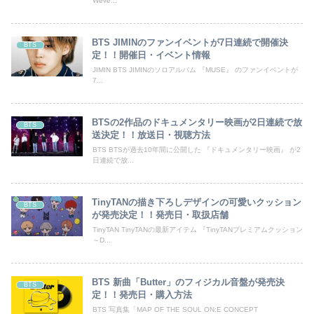
Weve...
BTS JIMINのファンイベントが7日連続で開催決
BTS
定！！開催日・イベント情報
JIMIN BTS JIMINのソロアルバム 『MUSE』 のファンイベントが
7...
BTSの2作品のドキュメンタリー映画が2日連続で放
BTS
送決定！！放送日・視聴方法
BTS BTSが過去10年間に公開した 『ドキュメンタリー映画』 が2
日連続で放...
TinyTANの描き下ろしデザインの可愛いクッション
BTS
が発売決定！！発売日・取扱店舗
TinyTAN TinyTANの最新アイテム 『TinyTANプレミアムクッション
～D...
BTS 新曲「Butter」のフィジカル音盤が発売決
BTS
定！！発売日・購入方法
BTS 写真集「MAP OF THE SOUL ON:E CONCEPT