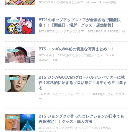
BTSのスマホの壁紙写真まとめ💜 【iPhone・Android壁紙】 ...
BT21のポップアップストアが全国各地で開催決
BT21
定！！【開催日・場所・グッズ・店舗情報】
BT21 BT21のポップアップストア 『BT21 POPUP STORE』 が...
BTS ユンギの8年前の貴重な写真まとめ！！
BTS
BTS 今回は、BTSの多才なるラップ担当 「ミン・ユンギ
(SUGA)」 の8...
BTS ジンがGUCCIのグローバルアンバサダーに就
BTS
任！本格的に始まるソロ活動に世界中から注目集ま
る
JIN BTS JINがファッションブランド 『GUCCI(グッチ)』 のグロ
ー...
BTS ジョングクが作ったコレクションが日本でも
BTS
再販決定！！グッズ・購入方法
BTS BTS ジョングクが作ったグッズ 「ARTIST-MADE