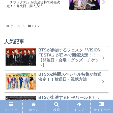
ーチボックス)」が完全無料で発売決
定！！発売日・購入方法
ホーム
BTS
人気記事
BTSが参加するフェスタ「VISION
FESTA」が日本で開催決定！！
【開催日・会場・グッズ・チケッ
ト】
BTSの2時間スペシャル特集が放送
決定！！放送日・視聴方法
BTSが出演するFIFAワールドカッ
プ2026決勝のハーフタイムショー
が無料で生中継決定！！開催日・
メニュー
ホーム
検索
トップ
サイドバー
視聴方法