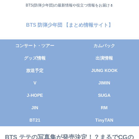
BTS(防弾少年団)の最新情報や役立つ情報をお届け🌷
BTS 防弾少年団 【まとめ情報サイト】
コンサート・ツアー
カムバック
グッズ情報
出演情報
放送予定
JUNG KOOK
V
JIMIN
J-HOPE
SUGA
JIN
RM
BT21
TinyTAN
BTS テテの写真集が発売決定！？まるでCGの