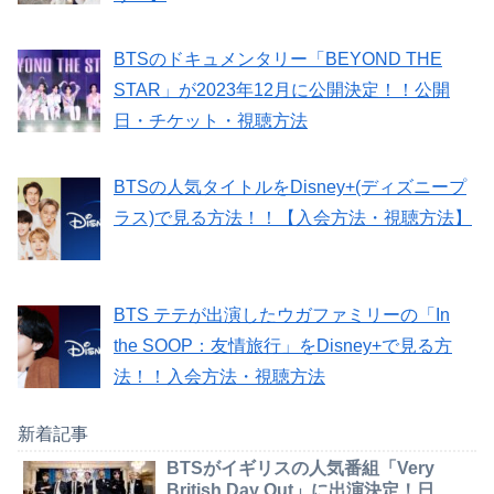
BTSのドキュメンタリー「BEYOND THE
STAR」が2023年12月に公開決定！！公開
日・チケット・視聴方法
BTSの人気タイトルをDisney+(ディズニープ
ラス)で見る方法！！【入会方法・視聴方法】
BTS テテが出演したウガファミリーの「In
the SOOP：友情旅行」をDisney+で見る方
法！！入会方法・視聴方法
新着記事
BTSがイギリスの人気番組「Very
British Day Out」に出演決定！日