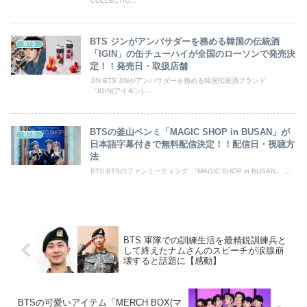
COLLECTIO...
BTS ジンがアンバサダーを務める韓国の伝統酒
BTS
「IGIN」の缶チューハイが全国のローソンで発売決
定！！発売日・取扱店舗
JIN BTS JINがアンバサダーを務める韓国伝統酒ブランド
『IGIN(アイギン)...
BTSの釜山ペンミ「MAGIC SHOP in BUSAN」が
BTS
日本語字幕付きで無料配信決定！！配信日・視聴方
法
BTS BTSのファンミーティング 『MAGIC SHOP in BUSAN』 ...
BTS 軍隊での訓練生活を最精鋭訓練兵と
して終えたナムさんのスピーチが涙腺崩
壊すると話題に【感動】
BTSの可愛いアイテム「MERCH BOX(マ