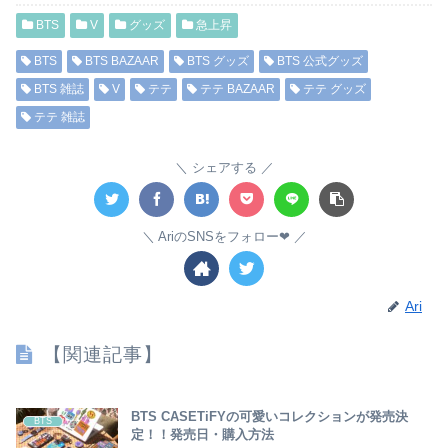
BTS
V
グッズ
急上昇
BTS
BTS BAZAAR
BTS グッズ
BTS 公式グッズ
BTS 雑誌
V
テテ
テテ BAZAAR
テテ グッズ
テテ 雑誌
シェアする
AriのSNSをフォロー❤︎
Ari
【関連記事】
BTS CASETiFYの可愛いコレクションが発売決
BTS
定！！発売日・購入方法