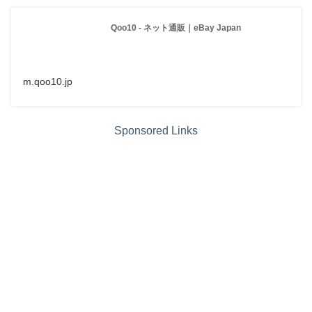
Qoo10 - ネット通販｜eBay Japan
m.qoo10.jp
Sponsored Links